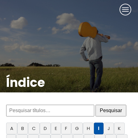
Índice
Pesquisar
A
B
C
D
E
F
G
H
I
J
K