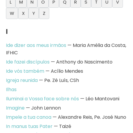
L
M
N
O
P
Q
R
S
T
U
V
W
X
Y
Z
I
Ide dizer aos meus irmãos
— Maria Amélia da Costa,
IFHIC
Ide fazei discípulos
— Anthony do Nascimento
Ide vós também
— Acílio Mendes
Igreja reunida
— Pe. Zé Luís, CSh
Ilhas
Iluminai a Vossa face sobre nós
— Léo Mantovani
Imagine
— John Lennon
Impele a tua canoa
— Alexandre Reis, Pe. José Nuno
In manus tuas Pater
— Taizé