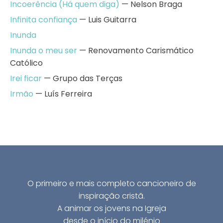
Incoerência (Há quem diga)
— Nelson Braga
Infinita confiança
— Luis Guitarra
Inunda
Inunda o meu ser
— Renovamento Carismático
Católico
Irei ficar
— Grupo das Terças
Irmão
— Luís Ferreira
O primeiro e mais completo cancioneiro de
inspiração cristã.
A animar os jovens na Igreja
desde o início do milénio