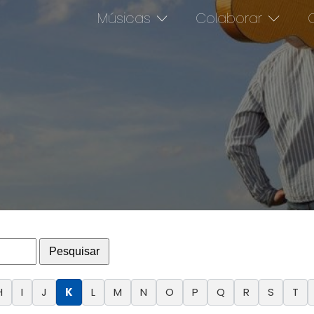
Músicas
Colaborar
O
Pesquisar
H
I
J
K
L
M
N
O
P
Q
R
S
T