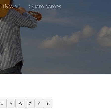
 Livro
Quem somos
U
V
W
X
Y
Z