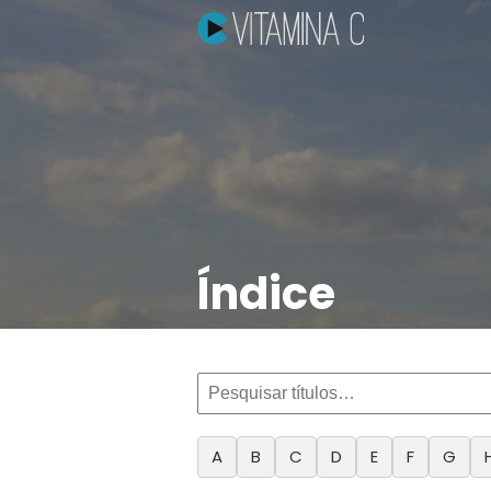
Índice
A
B
C
D
E
F
G