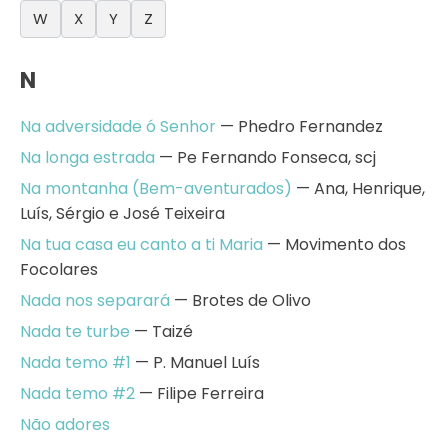
W
X
Y
Z
N
Na adversidade ó Senhor
— Phedro Fernandez
Na longa estrada
— Pe Fernando Fonseca, scj
Na montanha (Bem-aventurados)
— Ana, Henrique,
Luís, Sérgio e José Teixeira
Na tua casa eu canto a ti Maria
— Movimento dos
Focolares
Nada nos separará
— Brotes de Olivo
Nada te turbe
— Taizé
Nada temo #1
— P. Manuel Luís
Nada temo #2
— Filipe Ferreira
Não adores