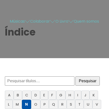
Músicas
Colaborar
O Livro
Quem somos
Índice
Pesquisar
A
B
C
D
E
F
G
H
I
J
K
L
M
N
O
P
Q
R
S
T
U
V