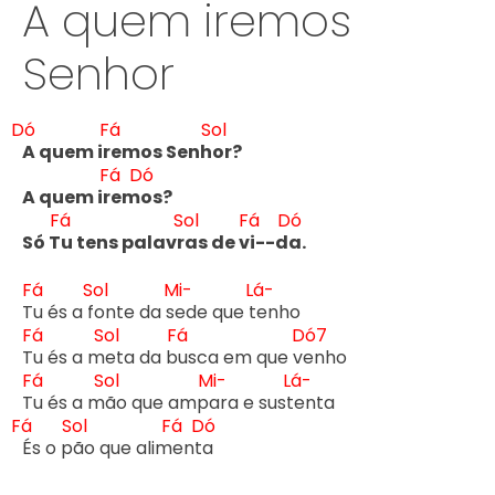
A quem iremos
Senhor
Dó
Fá
Sol
A quem ir
emos Senh
or?

Fá
Dó
A quem ir
em
os?

Fá
Sol
Fá
Dó
Só T
u tens palavr
as de v
i--d
a.
Fá
Sol
Mi-
Lá-
T
u és a f
onte da s
ede que t
enho

Fá
Sol
Fá
Dó7
T
u és a m
eta da b
usca em que v
enho

Fá
Sol
Mi-
Lá-
T
u és a m
ão que amp
ara e sust
Fá
Sol
Fá
Dó
És o p
ão que alim
ent
a
