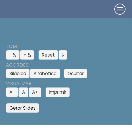
TOM
− ½
+ ½
Reset
♭
ACORDES
Silábica
Alfabética
Ocultar
VISUALIZAR
A−
A
A+
Imprimir
Gerar Slides