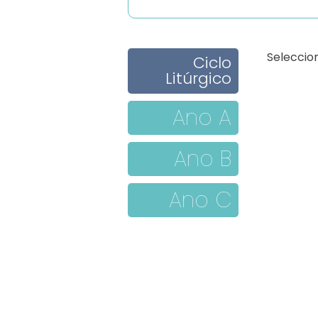
Seleccion
Ciclo
Litúrgico
Ano A
Ano B
Ano C