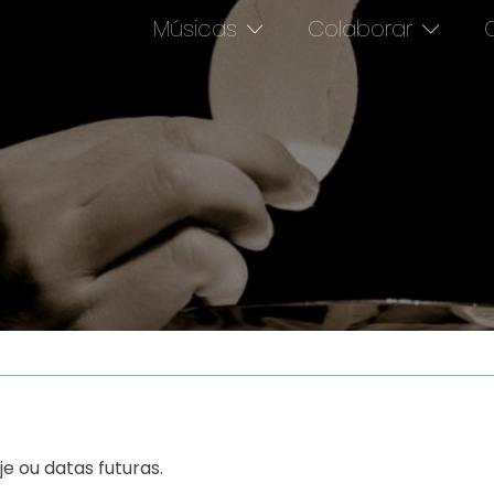
Músicas
Colaborar
O
e ou datas futuras.