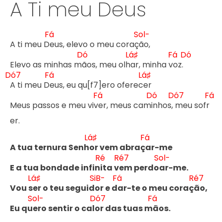
A Ti meu Deus
Fá
Sol-
A ti meu D
eus, elevo o meu coraç
ão,

Dó
Lá♯
Fá
Dó
Elevo as minhas m
ãos, meu olh
ar, minha v
oz. 
Dó7
Fá
Lá♯
A ti meu D
eus, eu qu[f7]ero oferec
er

Fá
Dó
Dó7
Fá
Meus passos e meu viv
er, meus cam
inhos,
 meu sofr
er.

Lá♯
Fá
A tua ternura Senh
or vem abraç
ar-me

Ré
Ré7
Sol-
E a tua bondade infin
ita v
em perdo
ar-me.

Lá♯
SiB-
Fá
Ré7
Vou s
er o teu seguid
or e d
ar-te o meu coraç
ão,

Sol-
Dó7
Fá
Eu qu
ero sentir o cal
or das tuas m
ãos.