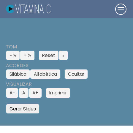
TOM
− ½
+ ½
Reset
♭
ACORDES
Silábica
Alfabética
Ocultar
VISUALIZAR
A−
A
A+
Imprimir
Gerar Slides