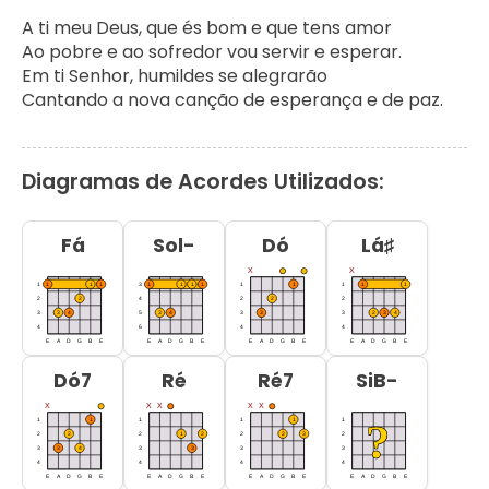
A ti meu Deus, que és bom e que tens amor

Ao pobre e ao sofredor vou servir e esperar.

Em ti Senhor, humildes se alegrarão

Cantando a nova canção de esperança e de paz.
Diagramas de Acordes Utilizados:
Fá
Sol-
Dó
Lá♯
Dó7
Ré
Ré7
SiB-