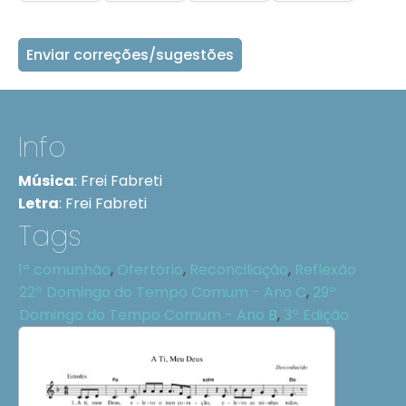
Enviar correções/sugestões
Info
Música
:
Frei Fabreti
Letra
:
Frei Fabreti
Tags
1ª comunhão
,
Ofertório
,
Reconciliação
,
Reflexão
22º Domingo do Tempo Comum - Ano C
,
29º
Domingo do Tempo Comum - Ano B
,
3ª Edição