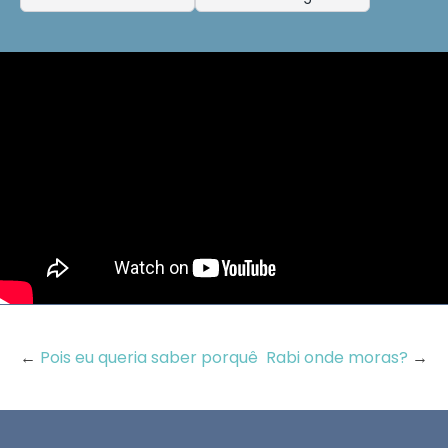
←
Pois eu queria saber porquê
Rabi onde moras?
→