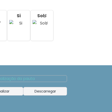
Si
Sol♯
alizar
Descarregar