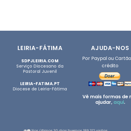
LEIRIA-FÁTIMA
AJUDA-NOS
Por Paypal ou Cartão
SDPJLEIRIA.COM
crédito
Serviço Diocesano da
Pastoral Juvenil
LEIRIA-FATIMA.PT
Diocese de Leiria-Fátima
Vê mais formas de 
ajudar,
aqui
.
👁️‍🗨️ Nos últimos 30 dias tivemos 189.312 visitas