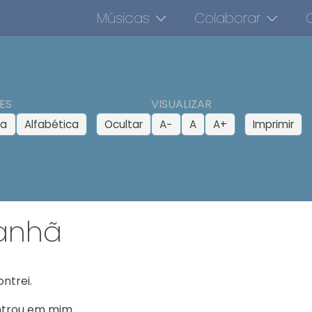
Músicas
Colaborar
O
ES
VISUALIZAR
ca
Alfabética
Ocultar
A−
A
A+
Imprimir
anhã
ntrei.

trou em mim.
