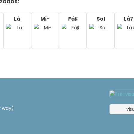
izados:
Lá
Mi-
Fá♯
Sol
Lá7
y way)
Visu