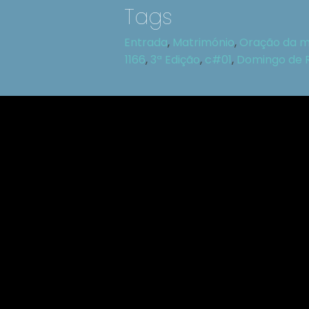
Tags
Entrada
,
Matrimónio
,
Oração da 
1166
,
3ª Edição
,
c#01
,
Domingo de 