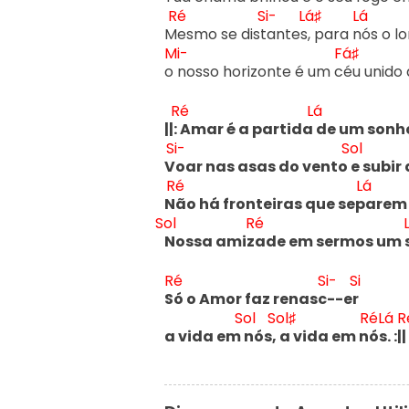
Ré
Si-
Lá♯
Lá
M
esmo se dist
antes
, para n
ós o lo
Mi-
Fá♯
o
 nosso horizonte é um c
éu unido 
Ré
Lá
||: 
Amar é a partida 
de um sonh
Si-
Sol
V
oar nas asas do vento 
e subir 
Ré
Lá
N
ão há fronteiras que sep
Sol
Ré
Nossa amiz
ade em sermos um 
Ré
Si-
Si
S
ó o Amor faz renasc
--er
Sol
Sol♯
Ré
Lá
R
a vida em 
nós,
 a vida em n
ós
. :||