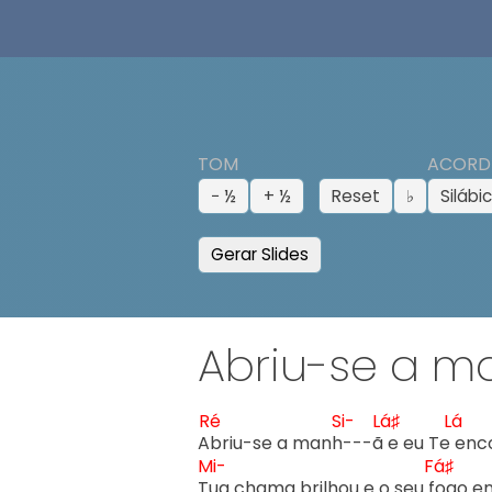
TOM
ACORD
− ½
+ ½
Reset
♭
Silábi
Gerar Slides
Abriu-se a m
Ré
Si-
Lá♯
Lá
A
briu-se a manh
---ã
 e eu Te 
enco
Mi-
Fá♯
T
ua chama brilhou e o seu f
ogo en