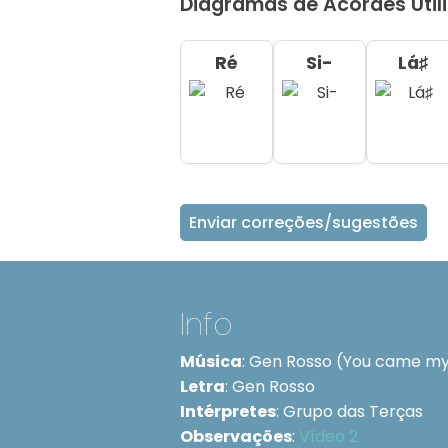
Diagramas de Acordes Util
Ré
Si-
Lá♯
Enviar correções/sugestões
Info
Música
:
Gen Rosso (You came m
Letra
:
Gen Rosso
Intérpretes
:
Grupo das Terças
Observações
:
Vídeo 2