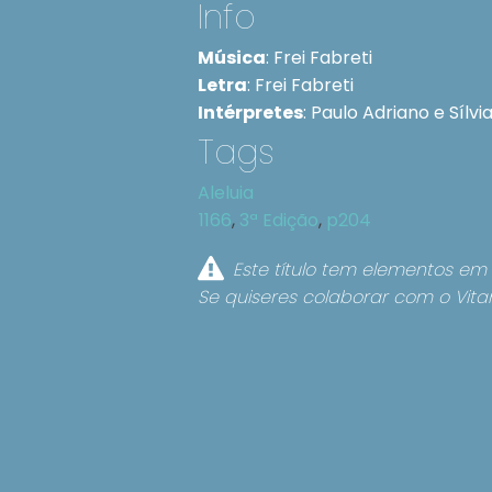
Info
Música
:
Frei Fabreti
Letra
:
Frei Fabreti
Intérpretes
:
Paulo Adriano e Sílvi
Tags
Aleluia
1166
,
3ª Edição
,
p204
Este título tem elementos em 
Se quiseres colaborar com o Vita