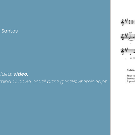
a Santos
falta:
vídeo.
mina C, envia email para
geral@vitaminac.pt