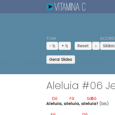
TOM
ACORD
− ½
+ ½
Reset
♭
Silábi
Gerar Slides
Aleluia #06 Je
Dó
Fá
Sol
Dó
Alel
uia, alel
uia, alel
ui
a!
 (bis)

Fá
Dó