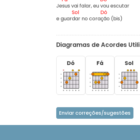
Jes
us vai falar, eu v
ou escutar

Sol
Dó
e guard
ar no coraç
ão (bis)
Diagramas de Acordes Util
Dó
Fá
Sol
Enviar correções/sugestões