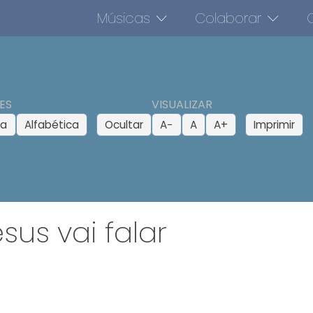
Músicas
Colaborar
O
ES
VISUALIZAR
ca
Alfabética
Ocultar
A−
A
A+
Imprimir
sus vai falar