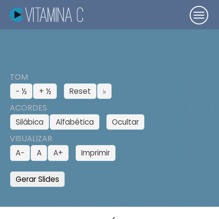
TOM
− ½
+ ½
Reset
♭
ACORDES
Silábica
Alfabética
Ocultar
VISUALIZAR
A−
A
A+
Imprimir
Gerar Slides