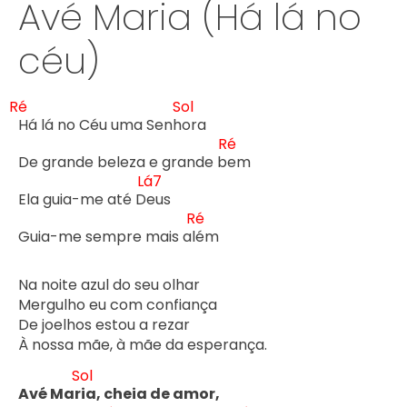
Avé Maria (Há lá no
céu)
Ré
Sol
Há lá no Céu uma Senh
ora

Ré
De grande beleza e grande b
em

Lá7
Ela guia-me até D
eus

Ré
Guia-me sempre mais al
ém

Na noite azul do seu olhar

Mergulho eu com confiança

De joelhos estou a rezar

À nossa mãe, à mãe da esperança.

Sol
Avé Mar
ia, cheia de amor,
