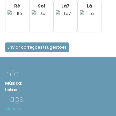
Ré
Sol
Lá7
Lá
Enviar correções/sugestões
Info
Música
:
Letra
:
Tags
Mariana