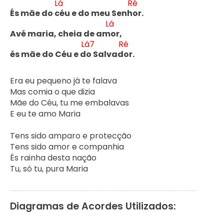
Lá
Ré
És mãe do c
éu e do meu Senh
or. 

Lá
Avé maria, cheia de am
or, 

Lá7
Ré
és mãe do Céu e d
o Salvad
or.
Era eu pequeno já te falava 

Mas comia o que dizia

Mãe do Céu, tu me embalavas

E eu te amo Maria

Tens sido amparo e protecção

Tens sido amor e companhia

És rainha desta nação

Tu, só tu, pura Maria
Diagramas de Acordes Utilizados: