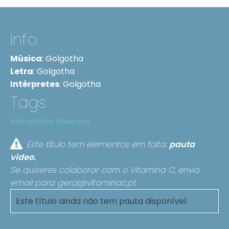
Info
Música
:
Golgotha
Letra
:
Golgotha
Intérpretes
:
Golgotha
Tags
Momentos Diversos
Este título tem elementos em falta:
pauta
vídeo.
Se quiseres colaborar com o Vitamina C, envia
email para
geral@vitaminac.pt
Este título ainda não tem pauta disponível.