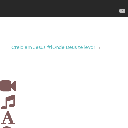
←
Creio em Jesus #1
Onde Deus te levar
→