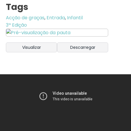
Tags
Acção de graças
,
Entrada
,
Infantil
3ª Edição
Visualizar
Descarregar