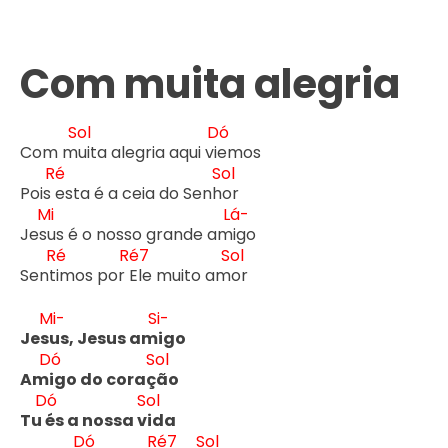
Com muita alegria
Sol
Dó
Com m
uita alegria aqui vi
emos

Ré
Sol
Pois 
esta é a ceia do Senh
or

Mi
Lá-
Jes
us é o nosso grande am
igo

Ré
Ré7
Sol
Sent
imos por 
Ele muito am
or

Mi-
Si-
Jes
us, Jesus am
igo
Dó
Sol
Am
igo do coraç
ão
Dó
Sol
Tu 
és a nossa v
ida
Dó
Ré7
Sol