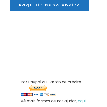
Adquirir Cancioneiro
LEIRIA-FÁTIMA
SDPJLEIRIA.COM
Serviço Diocesano da Pastoral Juvenil
LEIRIA-FATIMA.PT
Diocese de Leiria-Fátima
AJUDA-NOS
Por Paypal ou Cartão de crédito
Vê mais formas de nos ajudar,
aqui
.