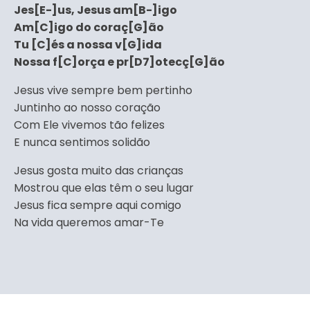
Jes[E-]us, Jesus am[B-]igo
Am[C]igo do coraç[G]ão
Tu [C]és a nossa v[G]ida
Nossa f[C]orça e pr[D7]otecç[G]ão
Jesus vive sempre bem pertinho
Juntinho ao nosso coração
Com Ele vivemos tão felizes
E nunca sentimos solidão
Jesus gosta muito das crianças
Mostrou que elas têm o seu lugar
Jesus fica sempre aqui comigo
Na vida queremos amar-Te