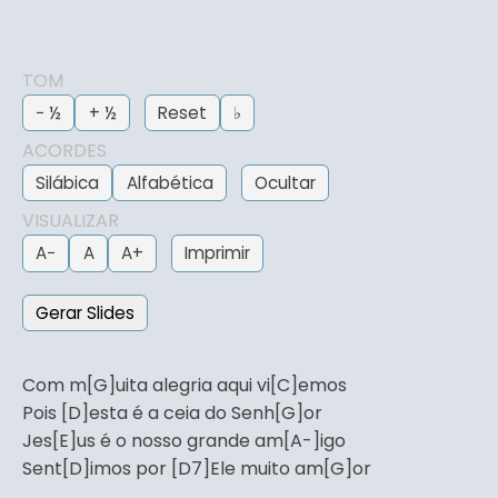
TOM
− ½
+ ½
Reset
♭
ACORDES
Silábica
Alfabética
Ocultar
VISUALIZAR
A−
A
A+
Imprimir
Gerar Slides
Com m[G]uita alegria aqui vi[C]emos
Pois [D]esta é a ceia do Senh[G]or
Jes[E]us é o nosso grande am[A-]igo
Sent[D]imos por [D7]Ele muito am[G]or