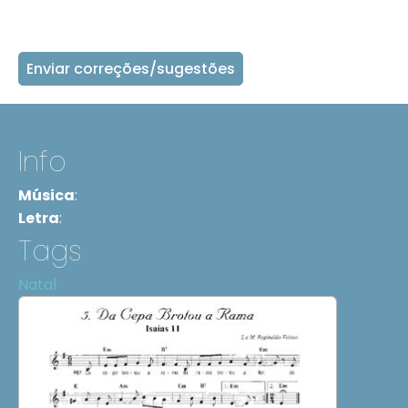
Enviar correções/sugestões
Info
Música
:
Letra
:
Tags
Natal