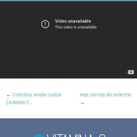
←
Cristãos vinde todos
Nas terras do oriente
(Adeste F...
→