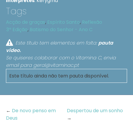
Intérpretes
:
Kerygma
Tags
Acção de graças
,
Espírito Santo
,
Reflexão
3ª Edição
,
Batismo do Senhor - Ano C
Este título tem elementos em falta:
pauta
vídeo.
Se quiseres colaborar com o Vitamina C, envia
email para
geral@vitaminac.pt
Este título ainda não tem pauta disponível.
←
De novo penso em
Despertou de um sonho
Deus
→