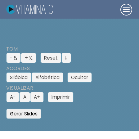
TOM
− ½
+ ½
Reset
♭
ACORDES
Silábica
Alfabética
Ocultar
VISUALIZAR
A−
A
A+
Imprimir
Gerar Slides