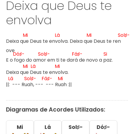
Deixa que Deus te
envolva
Mi
Lá
Mi
Sol♯-
Deixa qu
e Deus te env
olva. Deixa qu
e Deus te ren
ove

Dó♯-
Sol♯-
Fá♯-
Si
E o f
ogo do am
or em ti te dar
á de novo a p
az.

Mi
Lá
Mi
Deixa qu
e D
eus te env
olva.

Lá
Sol♯-
Fá♯-
Mi
||: 
 --- Ru
ah, --- 
 --- Ru
ah :||
Diagramas de Acordes Utilizados:
Mi
Lá
Sol♯-
Dó♯-