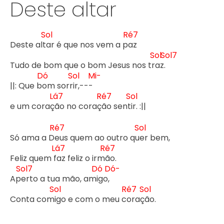
Deste altar
Sol
Ré7
Deste alt
ar é que nos vem a p
az

Sol
Sol7
Tudo de bom que o bom Jesus nos tr
az.
Dó
Sol
Mi-
||: Que b
om sorr
ir,---
Lá7
Ré7
Sol
e um coraç
ão no coraç
ão sent
ir. :||

Ré7
Sol
Só ama a D
eus quem ao outro qu
er bem,

Lá7
Ré7
Feliz quem f
az feliz o irm
ão.

Sol7
Dó
Dó-
Ap
erto a tua mão, am
igo,
Sol
Ré7
Sol
Conta com
igo e com o meu c
oraç
ão.