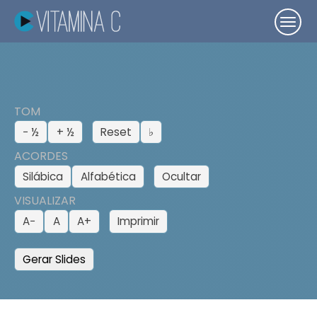
TOM
− ½
+ ½
Reset
♭
ACORDES
Silábica
Alfabética
Ocultar
VISUALIZAR
A−
A
A+
Imprimir
Gerar Slides