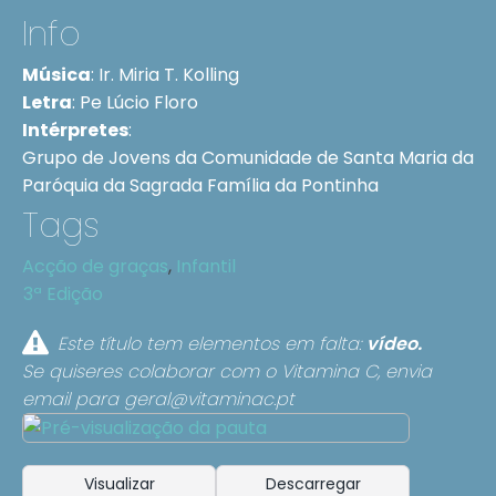
Info
Música
:
Ir. Miria T. Kolling
Letra
:
Pe Lúcio Floro
Intérpretes
:
Grupo de Jovens da Comunidade de Santa Maria da
Paróquia da Sagrada Família da Pontinha
Tags
Acção de graças
,
Infantil
3ª Edição
Este título tem elementos em falta:
vídeo.
Se quiseres colaborar com o Vitamina C, envia
email para
geral@vitaminac.pt
Visualizar
Descarregar