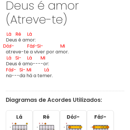
Deus é amor
(Atreve-te)
Lá
Ré
Lá
D
eus 
é am
Dó♯-
Fá♯-
Si-
Mi
atreve-te 
a viv
er por am
or.

Lá
Si-
Lá
Mi
D
eus 
é am
o----
or:

Fá♯-
Si-
Mi
Lá
n
a---d
a h
á a tem
er.
Diagramas de Acordes Utilizados:
Lá
Ré
Dó♯-
Fá♯-