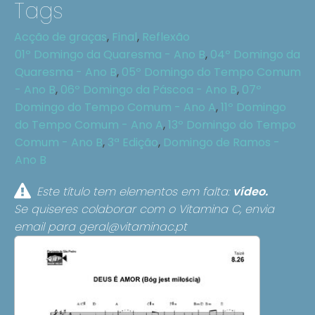
Tags
Acção de graças
,
Final
,
Reflexão
01º Domingo da Quaresma - Ano B
,
04º Domingo da
Quaresma - Ano B
,
05º Domingo do Tempo Comum
- Ano B
,
06º Domingo da Páscoa - Ano B
,
07º
Domingo do Tempo Comum - Ano A
,
11º Domingo
do Tempo Comum - Ano A
,
13º Domingo do Tempo
Comum - Ano B
,
3ª Edição
,
Domingo de Ramos -
Ano B
Este título tem elementos em falta:
vídeo.
Se quiseres colaborar com o Vitamina C, envia
email para
geral@vitaminac.pt