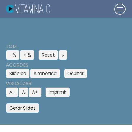
TOM
− ½
+ ½
Reset
♭
ACORDES
Silábica
Alfabética
Ocultar
VISUALIZAR
A−
A
A+
Imprimir
Gerar Slides