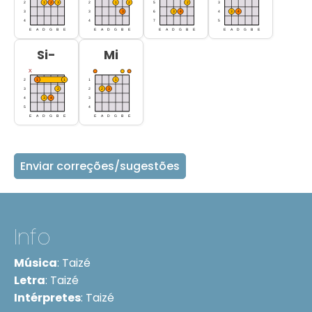
Si-
Mi
Enviar correções/sugestões
Info
Música
:
Taizé
Letra
:
Taizé
Intérpretes
:
Taizé