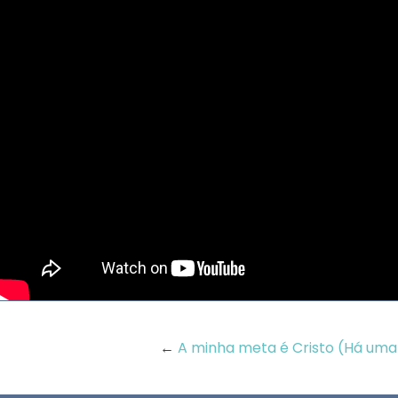
←
A minha meta é Cristo (Há uma .