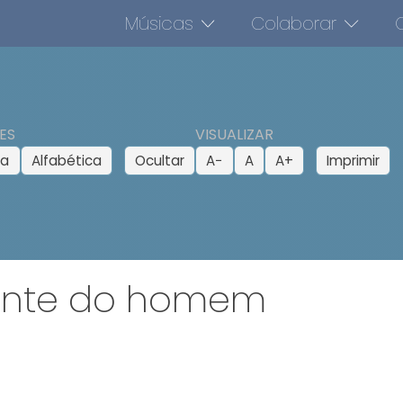
Músicas
Colaborar
O
ES
VISUALIZAR
ca
Alfabética
Ocultar
A−
A
A+
Imprimir
iante do homem