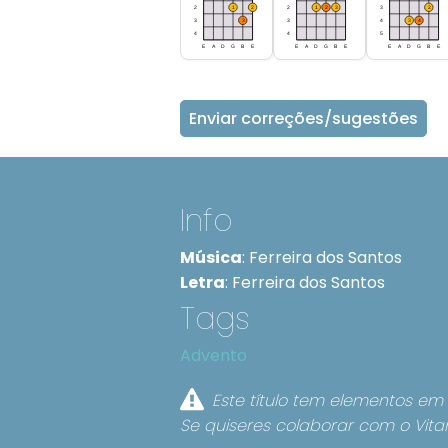
Enviar correções/sugestões
Info
Música
:
Ferreira dos Santos
Letra
:
Ferreira dos Santos
Tags
Advento
Este título tem elementos em 
Se quiseres colaborar com o Vita