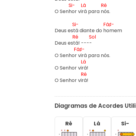
Si-
Lá
Ré
O Senh
or vir
á para n
ós.

Si-
Fá♯-
Deus est
á diante do h
omem

Ré
Sol
Deus est
á! ----
Fá♯-
O Senhor
 virá para nós.

Lá
O Senhor vir
á!

Ré
O Senhor vir
á!
Diagramas de Acordes Util
Ré
Lá
Si-