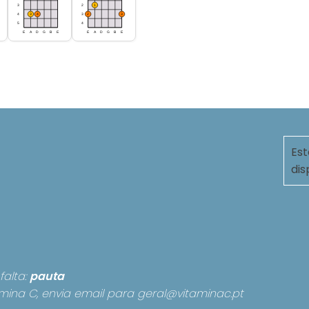
Est
dis
falta:
pauta
mina C, envia email para
geral@vitaminac.pt