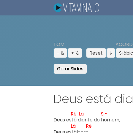
TOM
ACORD
− ½
+ ½
Reset
♭
Silábi
Gerar Slides
Deus está d
Ré
Lá
Si-
Deus est
á di
ante do h
omem,

Lá
Ré
Deus est
á!----