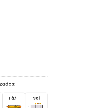
izados:
Fá♯-
Sol