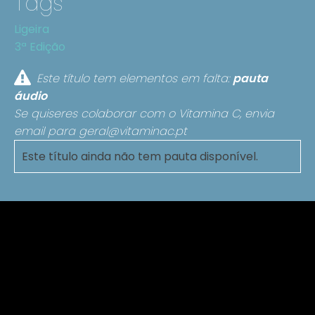
Tags
Ligeira
3ª Edição
Este título tem elementos em falta:
pauta
áudio
Se quiseres colaborar com o Vitamina C, envia
email para
geral@vitaminac.pt
Este título ainda não tem pauta disponível.