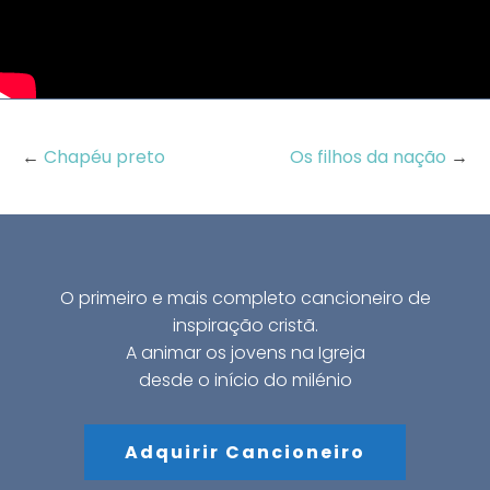
←
Chapéu preto
Os filhos da nação
→
O primeiro e mais completo cancioneiro de
inspiração cristã.
A animar os jovens na Igreja
desde o início do milénio
Adquirir Cancioneiro