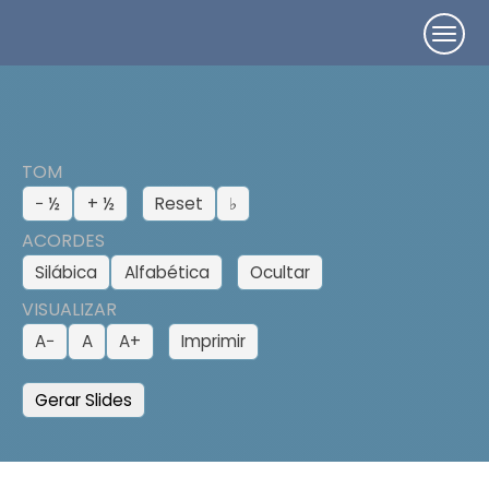
TOM
− ½
+ ½
Reset
♭
ACORDES
Silábica
Alfabética
Ocultar
VISUALIZAR
A−
A
A+
Imprimir
Gerar Slides