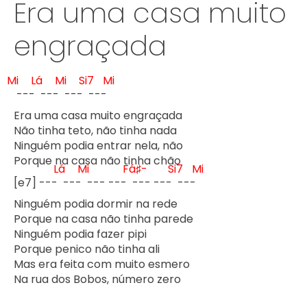
Era uma casa muito
engraçada
Mi
Lá
Mi
Si7
Mi
 --- 
 --- 
 --- 
 --- 
Era uma casa muito engraçada

Não tinha teto, não tinha nada

Ninguém podia entrar nela, não

Porque na casa não tinha chão

Lá
Mi
Fá♯-
Si7
Mi
[e7] --- 
 --- 
 --- --- 
 --- --- 
 --- 
Ninguém podia dormir na rede

Porque na casa não tinha parede

Ninguém podia fazer pipi

Porque penico não tinha ali

Mas era feita com muito esmero

Na rua dos Bobos, número zero