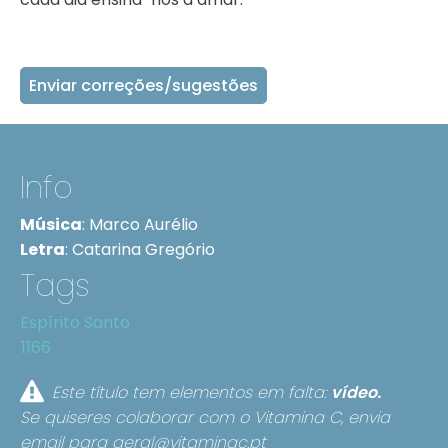
Enviar correções/sugestões
Info
Música
:
Marco Aurélio
Letra
:
Catarina Gregório
Tags
Espírito Santo
1166
Este título tem elementos em falta:
vídeo.
Se quiseres colaborar com o Vitamina C, envia
email para
geral@vitaminac.pt