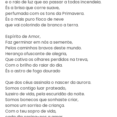
e o raio de luz que ao passar a todos incendeia.

És a brisa que corre suave,

perfumada com os tons da Primavera.

És o mais puro floco de neve

que vai colorindo de branco a terra.

Espírito de Amor,

Faz germinar em nós a semente,

Pelos caminhos bravos deste mundo.

Herança ofuscante de alegria,

Que cativa os olhares perdidos na treva,

Com o brilho do raiar do dia.

És o astro de fogo dourado

Que dos céus assinala o nascer da aurora.

Somos contigo luar prateado,

luzeiro de vida, pela escuridão da noite.

Somos bonecos que sonhaste criar,

somos um sorriso de criança.

Com o teu sopro de vida,

cada dia ensina-nos a amar.    