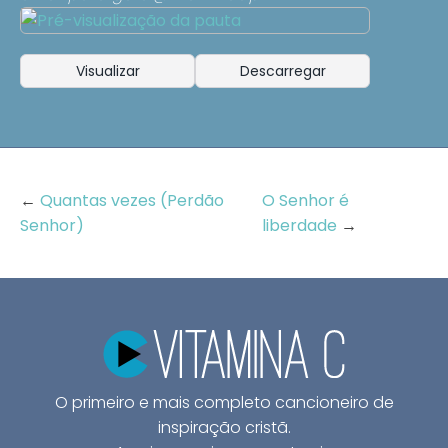
Visualizar
Descarregar
←
Quantas vezes (Perdão
O Senhor é
Senhor)
liberdade
→
O primeiro e mais completo cancioneiro de
inspiração cristã.