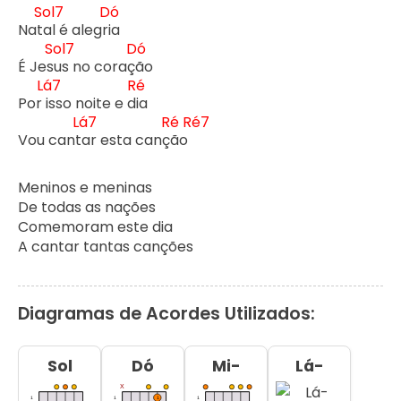
Sol7
Dó
Nat
al é alegr
ia

Sol7
Dó
É Jes
us no coraç
ão

Lá7
Ré
Por 
isso noite e d
ia

Lá7
Ré
Ré7
Vou cant
ar esta canç
ão 
Meninos e meninas

De todas as nações

Comemoram este dia

A cantar tantas canções
Diagramas de Acordes Utilizados:
Sol
Dó
Mi-
Lá-