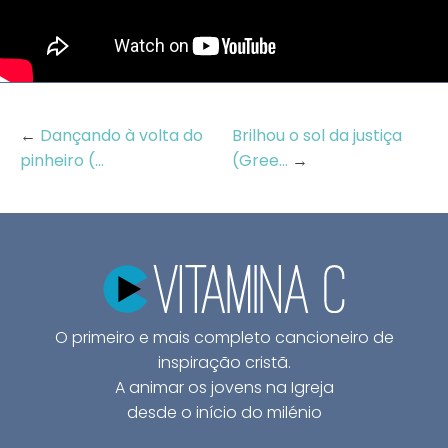
←
Dançando à volta do
Brilhou o sol da justiça
pinheiro (...
(Gree...
→
O primeiro e mais completo cancioneiro de
inspiração cristã.
A animar os jovens na Igreja
desde o início do milénio