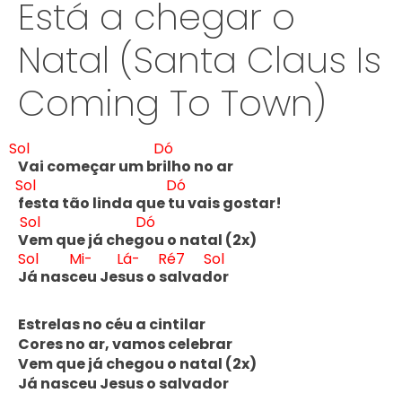
Está a chegar o
Natal (Santa Claus Is
Coming To Town)
Sol
Dó
Vai começar um br
ilho no ar

Sol
Dó
f
esta tão linda que t
u vais gostar!

Sol
Dó
V
em que já cheg
ou o natal (2x)

Sol
Mi-
Lá-
Ré7
Sol
J
á nasc
eu Jes
us o s
alvad
or

Estrelas no céu a cintilar

Cores no ar, vamos celebrar

Vem que já chegou o natal (2x)

Já nasceu Jesus o salvador