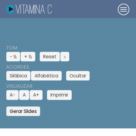
TOM
− ½
+ ½
Reset
♭
ACORDES
Silábica
Alfabética
Ocultar
VISUALIZAR
A−
A
A+
Imprimir
Gerar Slides