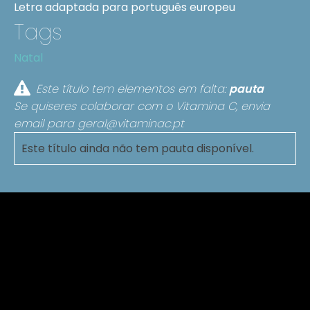
Letra adaptada para português europeu
Tags
Natal
Este título tem elementos em falta:
pauta
Se quiseres colaborar com o Vitamina C, envia
email para
geral@vitaminac.pt
Este título ainda não tem pauta disponível.