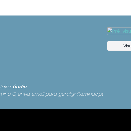
Visu
falta:
áudio
mina C, envia email para
geral@vitaminac.pt