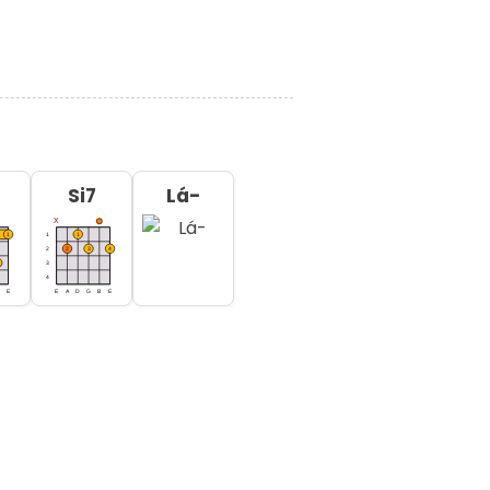
Si7
Lá-