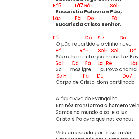
Fá7
Lá7
Ré-
Sol-
Eucarist
ia P
alavra e P
ão,
Lá♯
Fá
Dó
Fá
Eucarist
ia Cr
isto Senh
or.
Fá
Dó
Si7
Dó
O pão repart
ido e 
o vinho n
ovo

Fá
Ré-
Sol-
Sol
Dó
S
ão o ferm
ento qu
e --n
os faz P
ovo
Sol-
Dó
Fá
Lá-
Ré-
Lá♯
S
o---m
os igr
e---j
a, P
ovo cham
a
Sol-
Fá
Dó
Dó7
C
orpo de Cr
isto, d
om partilh
ado.

A água viva do Evangelho

Em nós transforma o homem velho
Somos no mundo o sal e a luz

Cristo é Palavra que nos conduz.

Vida amassada por nossa mão
