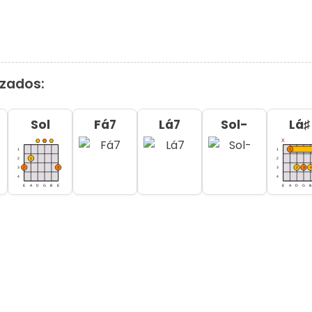
izados:
Sol
Fá7
Lá7
Sol-
Lá♯