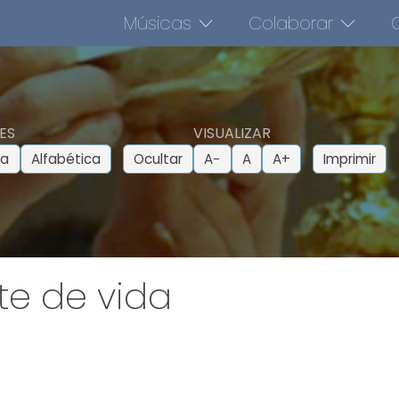
Músicas
Colaborar
O
ES
VISUALIZAR
ca
Alfabética
Ocultar
A−
A
A+
Imprimir
nte de vida