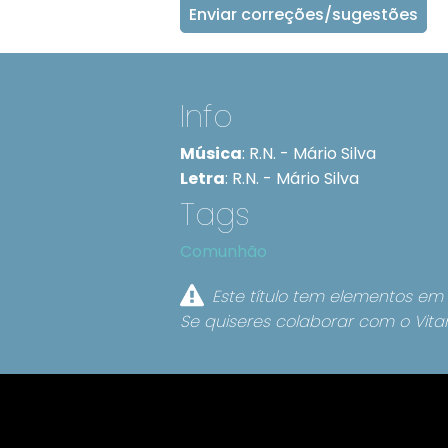
Enviar correções/sugestões
Info
Música
:
R.N. - Mário Silva
Letra
:
R.N. - Mário Silva
Tags
Comunhão
Este título tem elementos em 
Se quiseres colaborar com o Vita