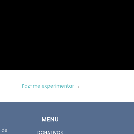
Faz-me experimentar
→
MENU
 de
DONATIVOS