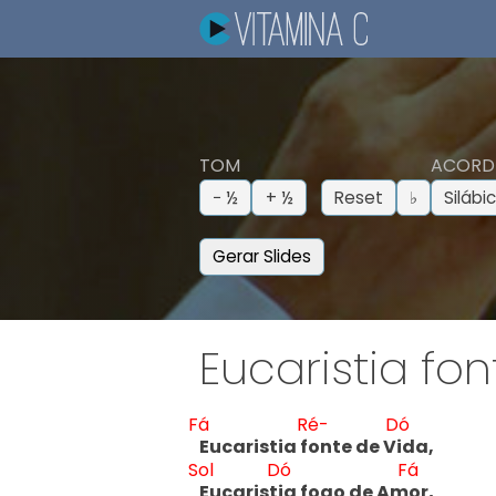
TOM
ACORD
− ½
+ ½
Reset
♭
Silábi
Gerar Slides
Eucaristia fo
Fá
Ré-
Dó
Eucaristia f
onte de V
ida,
Sol
Dó
Fá
Eucarist
ia fogo de Am
or,