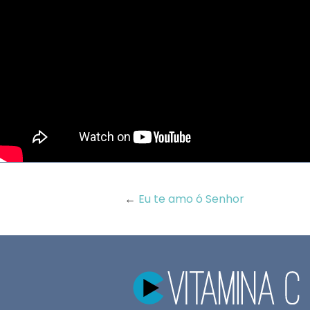
←
Eu te amo ó Senhor