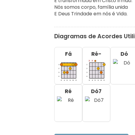
É transformada em Cristo Irmão.

Nós somos corpo, família unida

E Deus Trindade em nós é Vida.
Diagramas de Acordes Util
Fá
Ré-
Dó
Ré
Dó7