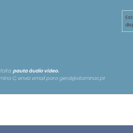
Est
dis
falta:
pauta
áudio
vídeo.
mina C, envia email para
geral@vitaminac.pt