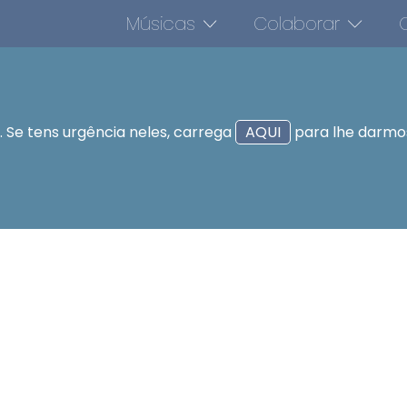
Músicas
Colaborar
O
 Se tens urgência neles, carrega
AQUI
para lhe darmos