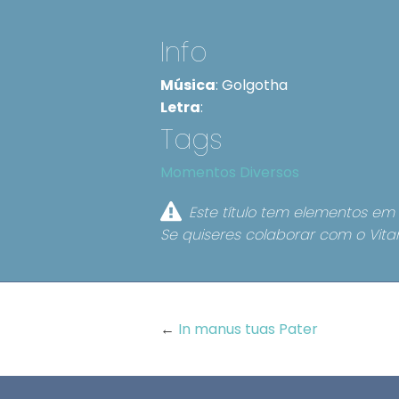
Info
Música
:
Golgotha
Letra
:
Tags
Momentos Diversos
Este título tem elementos em 
Se quiseres colaborar com o Vita
←
In manus tuas Pater