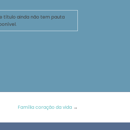
e título ainda não tem pauta
ponível.
Família coração da vida
→