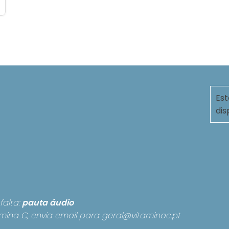
Est
dis
falta:
pauta
áudio
mina C, envia email para
geral@vitaminac.pt