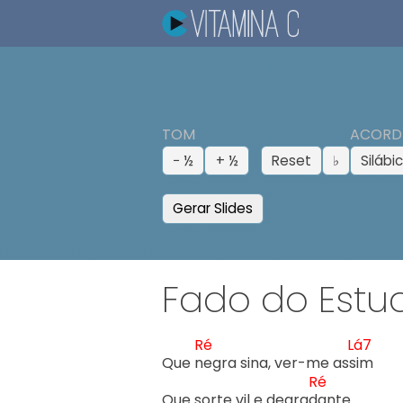
TOM
ACORD
− ½
+ ½
Reset
♭
Silábi
Gerar Slides
Fado do Estu
Ré
Lá7
Que n
egra sina, ver-me ass
im

Ré
Que sorte vil e degrad
ante
