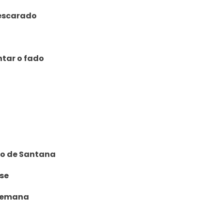
escarado

ntar o fado
o de Santana

e 

 semana