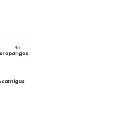
Ré
s rapar
igas

m cantigas