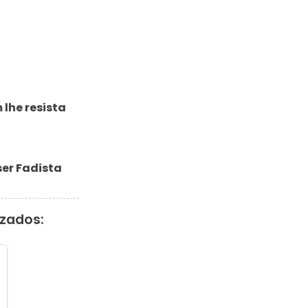
lhe resista

 ser Fadista
izados: