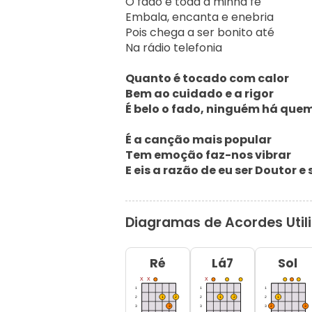
O fado é toda a minha fé

Embala, encanta e enebria

Pois chega a ser bonito até

Na rádio telefonia

Quanto é tocado com calor

Bem ao cuidado e a rigor

É belo o fado, ninguém há quem 
É a canção mais popular

Tem emoção faz-nos vibrar

E eis a razão de eu ser Doutor e
Diagramas de Acordes Util
Ré
Lá7
Sol