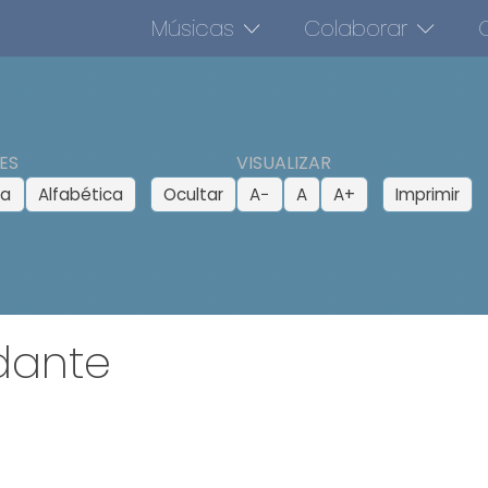
Músicas
Colaborar
O
ES
VISUALIZAR
ca
Alfabética
Ocultar
A−
A
A+
Imprimir
dante