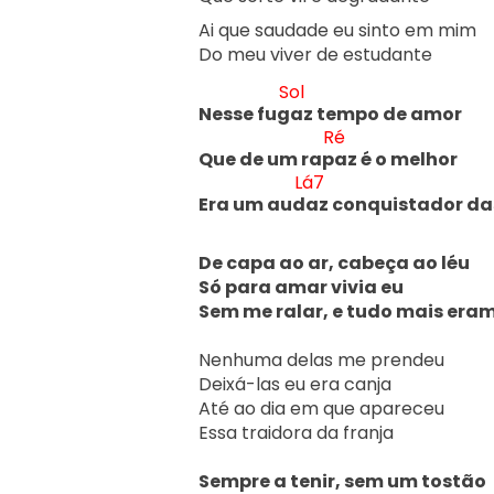
Ai que saudade eu sinto em mim

Do meu viver de estudante

Sol
Nesse fug
az tempo de amor

Ré
Que de um rap
az é o melhor

Lá7
Era um aud
az conquistador da
De capa ao ar, cabeça ao léu

Só para amar vivia eu

Sem me ralar, e tudo mais era
Nenhuma delas me prendeu

Deixá-las eu era canja

Até ao dia em que apareceu

Essa traidora da franja

Sempre a tenir, sem um tostão
