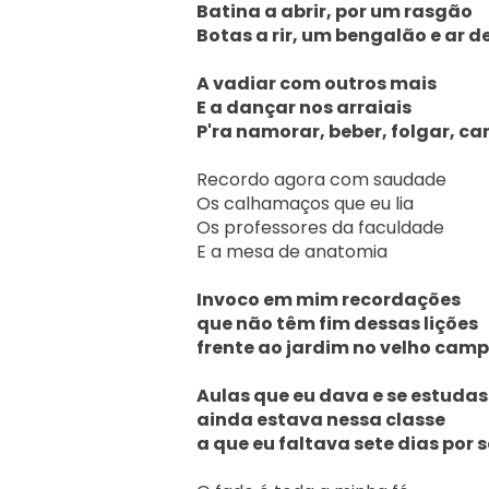
Batina a abrir, por um rasgão

Botas a rir, um bengalão e ar d
A vadiar com outros mais

E a dançar nos arraiais

P'ra namorar, beber, folgar, ca
Recordo agora com saudade

Os calhamaços que eu lia

Os professores da faculdade

E a mesa de anatomia

Invoco em mim recordações 

que não têm fim dessas lições 

frente ao jardim no velho camp
Aulas que eu dava e se estudass
ainda estava nessa classe 

a que eu faltava sete dias por