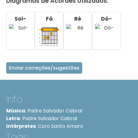
Diagramas de Acordes Utilizados:
Sol-
Fá
Ré
Dó-
Enviar correções/sugestões
Info
Música
:
Padre Salvador Cabral
Letra
:
Padre Salvador Cabral
Intérpretes
:
Coro Santo Amaro
Tags