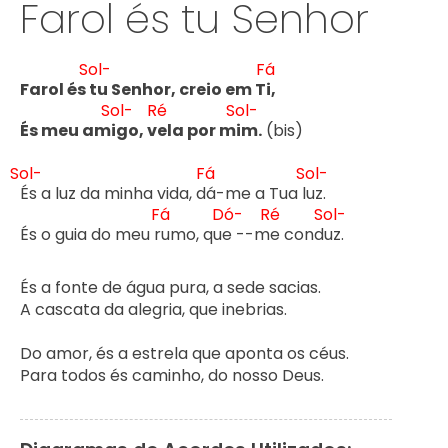
Farol és tu Senhor
Sol-
Fá
Farol és 
tu Senhor, creio em T
i,
Sol-
Ré
Sol-
És meu am
igo, v
ela por m
im.
 (bis)

Sol-
Fá
Sol-
És a luz da minha vida, d
á-me a Tua l
uz.

Fá
Dó-
Ré
Sol-
És o guia do meu r
umo, qu
e --m
e cond
uz.

És a fonte de água pura, a sede sacias.

A cascata da alegria, que inebrias.

Do amor, és a estrela que aponta os céus.

Para todos és caminho, do nosso Deus.