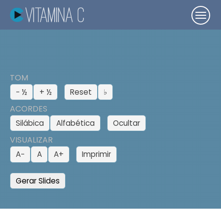
TOM
− ½
+ ½
Reset
♭
ACORDES
Silábica
Alfabética
Ocultar
VISUALIZAR
A−
A
A+
Imprimir
Gerar Slides