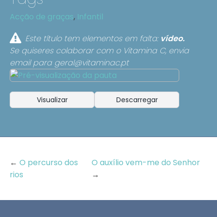
Acção de graças
,
Infantil
Este título tem elementos em falta:
vídeo.
Se quiseres colaborar com o Vitamina C, envia
email para
geral@vitaminac.pt
Visualizar
Descarregar
←
O percurso dos
O auxílio vem-me do Senhor
rios
→