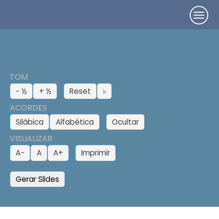
TOM
− ½
+ ½
Reset
♭
ACORDES
Silábica
Alfabética
Ocultar
VISUALIZAR
A−
A
A+
Imprimir
Gerar Slides