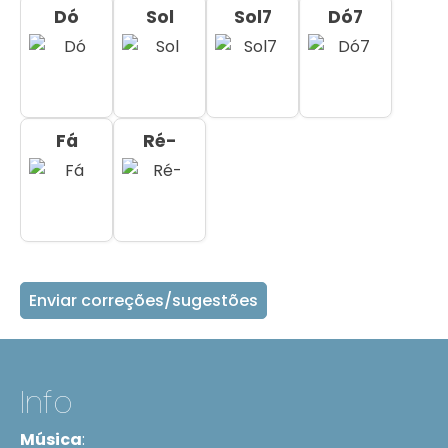
Dó
Sol
Sol7
Dó7
Fá
Ré-
Enviar correções/sugestões
Info
Música
: