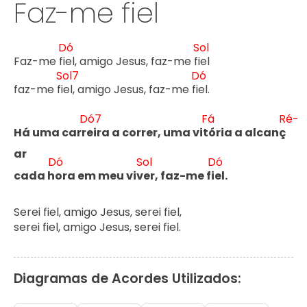
Faz-me fiel
Dó
Sol
Faz-me fi
el, amigo Jesus, faz-me fi
el

Sol7
Dó
faz-me fi
el, amigo Jesus, faz-me fi
el.

Dó7
Fá
Ré-
Há uma carr
eira a correr, uma vit
ória a alcanç
ar
Dó
Sol
Dó
cada h
ora em meu viv
er, faz-me fi
el.
Serei fiel, amigo Jesus, serei fiel,

serei fiel, amigo Jesus, serei fiel.
Diagramas de Acordes Utilizados: