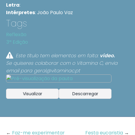
Letra
:
Intérpretes
:
João Paulo Vaz
Tags
Reflexão
3ª Edição
Este título tem elementos em falta:
vídeo.
Se quiseres colaborar com o Vitamina C, envia
email para
geral@vitaminac.pt
Visualizar
Descarregar
←
Faz-me experimentar
Festa eucaristia
→