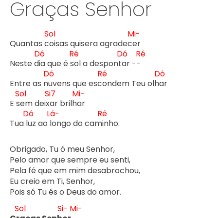
Graças Senhor
Sol
Mi-
Quantas c
oisas quisera agradec
er

Dó
Ré
Dó
Ré
Neste d
ia que é s
ol a despont
ar --
Dó
Ré
Dó
Entre as n
uvens que esc
ondem Teu olh
ar

Sol
Si7
Mi-
E s
em deix
ar brilh
ar

Dó
Lá-
Ré
Tua l
uz ao l
ongo do cam
inho.

Obrigado, Tu ó meu Senhor,

Pelo amor que sempre eu senti,

Pela fé que em mim desabrochou,

Eu creio em Ti, Senhor,

Pois só Tu és o Deus do amor.

Sol
Si-
Mi-