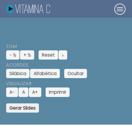
TOM
− ½
+ ½
Reset
♭
ACORDES
Silábica
Alfabética
Ocultar
VISUALIZAR
A−
A
A+
Imprimir
Gerar Slides