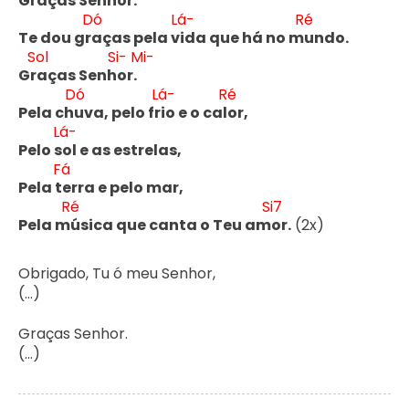
Gr
aças Senh
or. 
Dó
Lá-
Ré
Te dou gr
aças pela v
ida que há no m
undo.

Sol
Si-
Mi-
Gr
aças Senh
or. 
Dó
Lá-
Ré
Pela ch
uva, pelo fr
io e o cal
or,

Lá-
Pelo s
ol e as estrelas,

Fá
Pela t
erra e pelo mar,

Ré
Si7
Pela m
úsica que canta o Teu am
or.
 (2x)

Obrigado, Tu ó meu Senhor,

(…)

Graças Senhor.

(…)