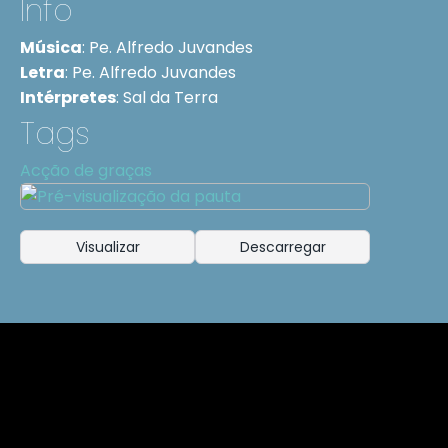
Info
Música
:
Pe. Alfredo Juvandes
Letra
:
Pe. Alfredo Juvandes
Intérpretes
:
Sal da Terra
Tags
Acção de graças
Visualizar
Descarregar