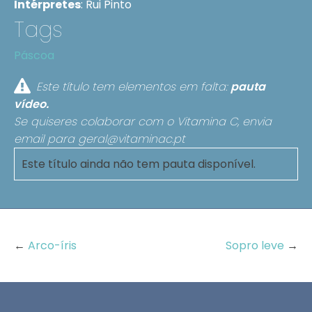
Intérpretes
:
Rui Pinto
Tags
Páscoa
Este título tem elementos em falta:
pauta
vídeo.
Se quiseres colaborar com o Vitamina C, envia
email para
geral@vitaminac.pt
Este título ainda não tem pauta disponível.
←
Arco-íris
Sopro leve
→