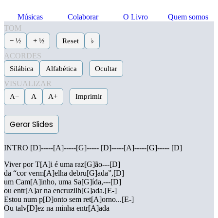
Músicas
Colaborar
O Livro
Quem somos
TOM
− ½
+ ½
Reset
♭
ACORDES
Silábica
Alfabética
Ocultar
VISUALIZAR
A−
A
A+
Imprimir
Gerar Slides
INTRO [D]-----[A]-----[G]----- [D]-----[A]-----[G]----- [D]
Viver por T[A]i é uma raz[G]ão---[D]
da “cor verm[A]elha debru[G]ada”,[D]
um Cam[A]inho, uma Sa[G]ída,---[D]
ou entr[A]ar na encruzilh[G]ada.[E-]
Estou num p[D]onto sem ret[A]orno...[E-]
Ou talv[D]ez na minha entr[A]ada