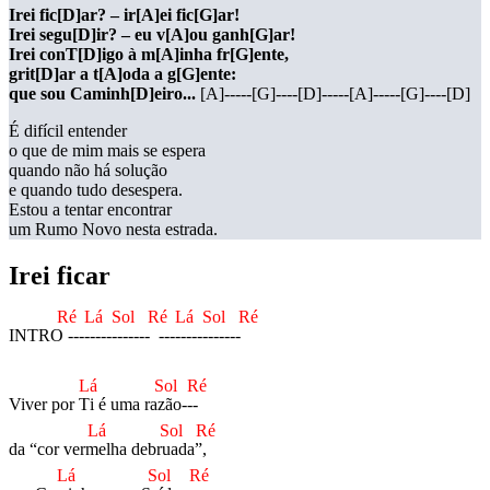
Irei fic[D]ar? – ir[A]ei fic[G]ar!
Irei segu[D]ir? – eu v[A]ou ganh[G]ar!
Irei conT[D]igo à m[A]inha fr[G]ente,
grit[D]ar a t[A]oda a g[G]ente:
que sou Caminh[D]eiro...
[A]-----[G]----[D]-----[A]-----[G]----[D]
É difícil entender
o que de mim mais se espera
quando não há solução
e quando tudo desespera.
Estou a tentar encontrar
um Rumo Novo nesta estrada.
Irei ficar
Ré
Lá
Sol
Ré
Lá
Sol
Ré
INTRO 
-----
-----
-----  
-----
-----
-----  
Lá
Sol
Ré
Viver por T
i é uma raz
ão---
Lá
Sol
Ré
da “cor verm
elha debru
ada”,
Lá
Sol
Ré