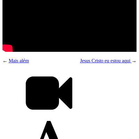
←
Mais além
Jesus Cristo eu estou aqui
→