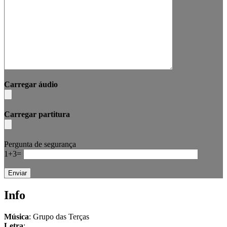
Carregar áudio
Carregar partitura
Pergunta de segurança
1+3=
Info
Música
:
Grupo das Terças
Letra
: