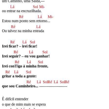
um Cam
inho, uma Sa
ída,---
Lá
Sol
Mi-
ou entr
ar na encruzilh
ada.
Ré
Lá
Mi-
Estou num p
onto sem ret
orno...
Ré
Lá
Ou talv
ez na minha entr
ada

Ré
Lá
Sol
Irei fic
ar? – ir
ei fic
ar!

Ré
Lá
Sol
Irei segu
ir? – eu v
ou ganh
ar!

Ré
Lá
Sol
Irei conT
igo à m
inha fr
ente,

Ré
Lá
Sol
grit
ar a t
oda a g
ente:

Ré
Lá
Sol
Ré
Lá
Sol
Ré
que sou Caminh
eiro...
-----
----
-----
-----
----
É difícil entender

o que de mim mais se espera
