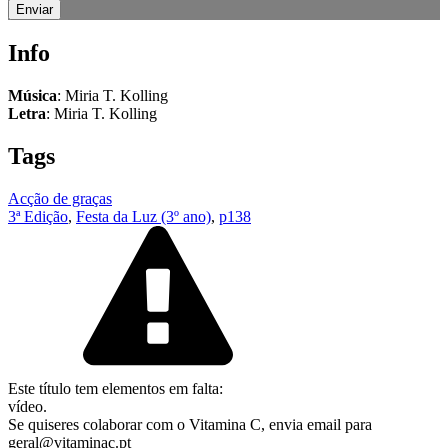
Info
Música
:
Miria T. Kolling
Letra
:
Miria T. Kolling
Tags
Acção de graças
3ª Edição
,
Festa da Luz (3º ano)
,
p138
Este título tem elementos em falta:
vídeo.
Se quiseres colaborar com o Vitamina C, envia email para
geral@vitaminac.pt