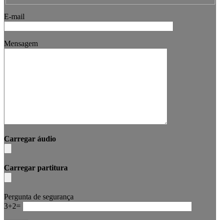
E-mail
Mensagem
Carregar áudio
Carregar partitura
Pergunta de segurança
3+2=