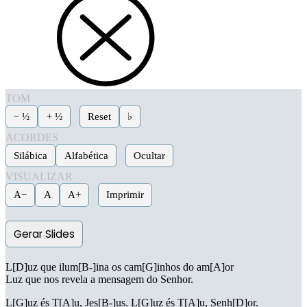
TOM
− ½
+ ½
Reset
♭
ACORDES
Silábica
Alfabética
Ocultar
VISUALIZAR
A−
A
A+
Imprimir
Gerar Slides
L[D]uz que ilum[B-]ina os cam[G]inhos do am[A]or
Luz que nos revela a mensagem do Senhor.
L[G]uz és T[A]u, Jes[B-]us. L[G]uz és T[A]u, Senh[D]or.