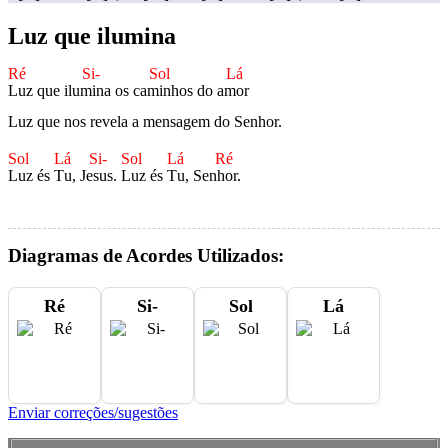
Luz que ilumina
Ré
Si-
Sol
Lá
L
uz que ilum
ina os cam
inhos do am
or

Luz que nos revela a mensagem do Senhor. 

Sol
Lá
Si-
Sol
Lá
Ré
L
uz és T
u, Jes
us. L
uz és T
u, Senh
or.
Diagramas de Acordes Utilizados:
Ré
Si-
Sol
Lá
Enviar correções/sugestões