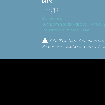
Letra
:
Tags
Comunhão
06º Domingo da Páscoa - Ano C
,
Domingo de Ramos - Ano C
Este título tem elementos em 
Se quiseres colaborar com o Vita