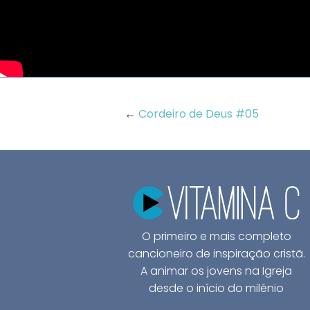
←
Cordeiro de Deus #05
O primeiro e mais completo
cancioneiro de inspiração cristã.
A animar os jovens na Igreja
desde o início do milénio