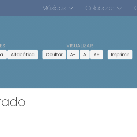
Músicas
Colaborar
O
ES
VISUALIZAR
ca
Alfabética
Ocultar
A−
A
A+
Imprimir
rado