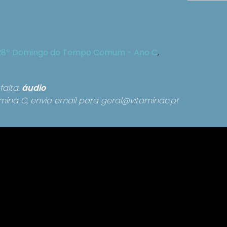
28º Domingo do Tempo Comum - Ano C
,
falta:
áudio
mina C, envia email para
geral@vitaminac.pt