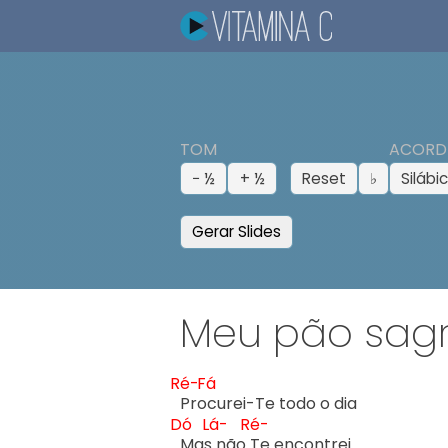
TOM
ACORD
− ½
+ ½
Reset
♭
Silábi
Gerar Slides
Meu pão sag
Ré-
Fá
Pro
Dó
Lá-
Ré-
Mas
 não 