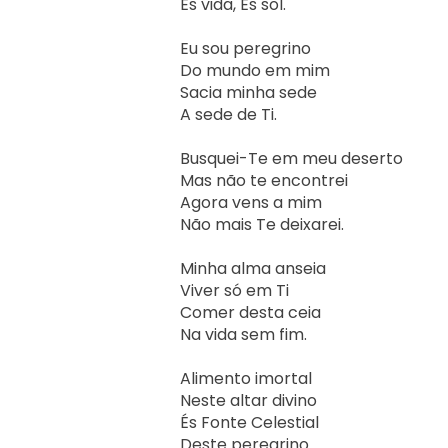
És vida, És sol.

Eu sou peregrino

Do mundo em mim

Sacia minha sede

A sede de Ti.

Busquei-Te em meu deserto

Mas não te encontrei

Agora vens a mim

Não mais Te deixarei.

Minha alma anseia

Viver só em Ti

Comer desta ceia

Na vida sem fim.

Alimento imortal

Neste altar divino

És Fonte Celestial

Deste peregrino.