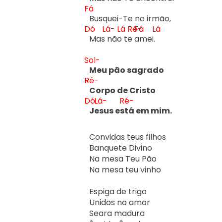
Fá
Dó
Lá-
Lá
Ré-
Fá
Lá
Mas 
não
 te
 a
mei. 
Sol-
Ré-
Dó
Lá-
Ré-
Je
sus es
tá em mim.
Convidas teus filhos

Banquete Divino

Na mesa Teu Pão

Na mesa teu vinho

Espiga de trigo

Unidos no amor

Seara madura
