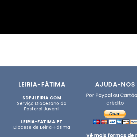
LEIRIA-FÁTIMA
AJUDA-NOS
Por Paypal ou Cartão
SDPJLEIRIA.COM
crédito
Serviço Diocesano da
Pastoral Juvenil
LEIRIA-FATIMA.PT
Diocese de Leiria-Fátima
Vê mais formas de 