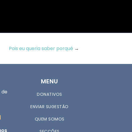
Pois eu queria saber porquê
→
MENU
 de
DONATIVOS
ENVIAR SUGESTÃO
QUEM SOMOS
nos
SECÇÕES