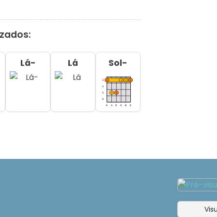
izados:
Lá-
Lá
Sol-
Visu