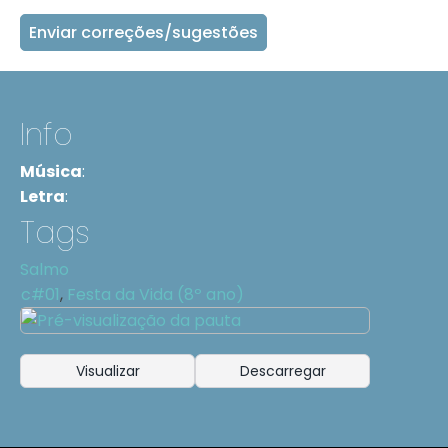
Enviar correções/sugestões
Info
Música
:
Letra
:
Tags
Salmo
c#01
,
Festa da Vida (8º ano)
Visualizar
Descarregar