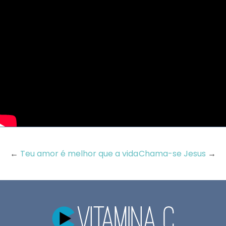
←
Teu amor é melhor que a vida
Chama-se Jesus
→