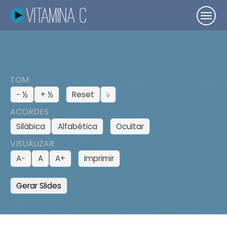
TOM
− ½
+ ½
Reset
♭
ACORDES
Silábica
Alfabética
Ocultar
VISUALIZAR
A−
A
A+
Imprimir
Gerar Slides