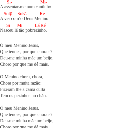
Si-
Mi-
A ass
entar-me num cant
inho

Sol♯
Sol♯-
Ré
A v
er com’
o Deus Men
ino

Si-
Mi-
Lá
Ré
Nasc
eu lá t
ão pobrez
inh
o.

Ó meu Menino Jesus,

Que tendes, por que chorais?

Deu-me minha mãe um beijo,

Choro por que me dê mais.

O Menino chora, chora,

Chora por muita razão:

Fizeram-lhe a cama curta

Tem os pezinhos no chão.

Ó meu Menino Jesus,

Que tendes, por que chorais?

Deu-me minha mãe um beijo,

Choro por que me dê mais.
