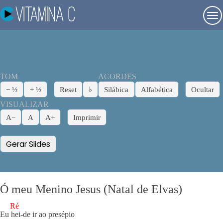
TOM
ACORDES
− ½
+ ½
Reset
♭
Silábica
Alfabética
Ocultar
VISUALIZAR
A−
A
A+
Imprimir
Gerar Slides
Ó meu Menino Jesus (Natal de Elvas)
Ré
Eu h
ei-de ir ao presépio
