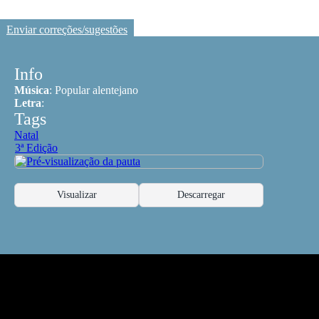
Enviar correções/sugestões
Info
Música
:
Popular alentejano
Letra
:
Tags
Natal
3ª Edição
Visualizar
Descarregar