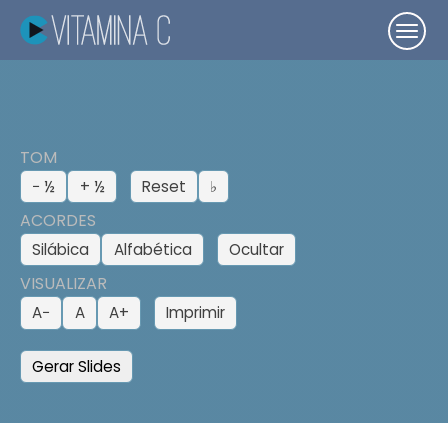
TOM
− ½
+ ½
Reset
♭
ACORDES
Silábica
Alfabética
Ocultar
VISUALIZAR
A−
A
A+
Imprimir
Gerar Slides