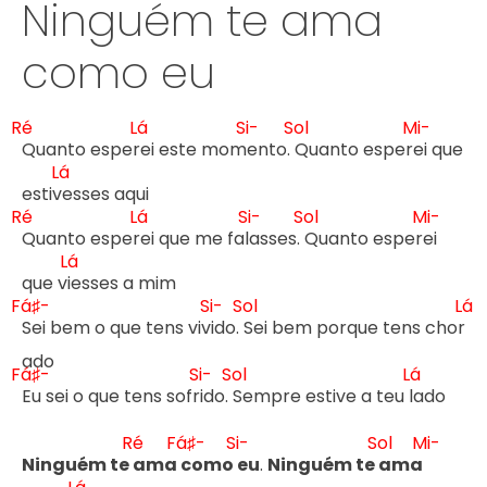
Ninguém te ama
como eu
Ré
Lá
Si-
Sol
Mi-
Quanto esper
ei este mom
ento. 
Quanto esper
ei que 
Lá
estiv
Ré
Lá
Si-
Sol
Mi-
Quanto esper
ei que me fal
asses. 
Quanto esper
ei 
Lá
que vi
Fá♯-
Si-
Sol
Lá
Sei bem o que tens viv
ido. 
Sei bem porque tens chor
Fá♯-
Si-
Sol
Lá
Eu sei o que tens sofr
ido. 
Sempre estive a teu l
ado

Ré
Fá♯-
Si-
Sol
Mi-
Ninguém te 
ama
 como 
eu
. 
Ninguém te 
ama