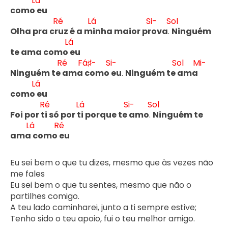
Lá
como 
eu
Ré
Lá
Si-
Sol
Olha pra cr
uz é a m
inha maior pr
ova
. 
Ninguém 
Lá
te ama como 
eu
Ré
Fá♯-
Si-
Sol
Mi-
Ninguém te 
ama
 como 
eu
. 
Ninguém te 
ama
Lá
como 
eu
Ré
Lá
Si-
Sol
Foi por t
i só por t
i porque te 
amo
. 
Ninguém te 
Lá
Ré
ama
 como 
eu 
Eu sei bem o que tu dizes, mesmo que às vezes não 
me fales

Eu sei bem o que tu sentes, mesmo que não o 
partilhes comigo.

A teu lado caminharei, junto a ti sempre estive;

Tenho sido o teu apoio, fui o teu melhor amigo.