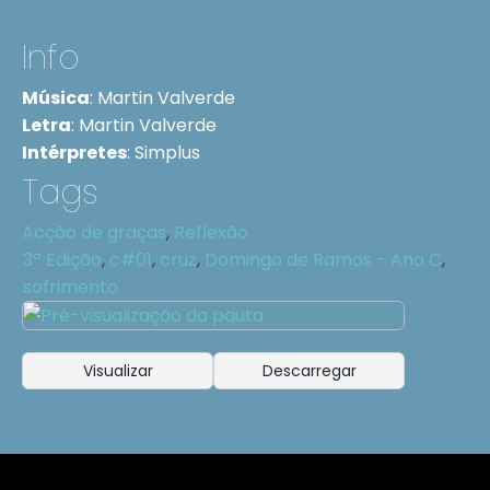
Info
Música
:
Martin Valverde
Letra
:
Martin Valverde
Intérpretes
:
Simplus
Tags
Acção de graças
,
Reflexão
3ª Edição
,
c#01
,
cruz
,
Domingo de Ramos - Ano C
,
sofrimento
Visualizar
Descarregar