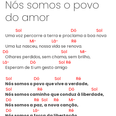
Nós somos o povo
do amor
Sol
Dó
Sol
Uma v
oz percorre a terra e procl
ama a boa n
ova

Mi-
Lá-
Ré
Uma luz nasc
eu, nossa v
ida se ren
Dó
Sol
Mi-
Olhares perdidos, sem cham
a, sem br
Lá-
Dó
Sol
Ré
Esperam de t
i um gesto am
igo 
Sol
Dó
Sol
Ré
N
ós somos o p
ovo que v
ive a verd
ade,

Sol
Ré
Dó
Sol
N
ós somos cam
inho que cond
uz à liberd
ade,

Dó
Ré
Sol
Ré
Mi-
N
ós somos a p
az, 
a nov
a canç
ão,

Dó
Lá-
Ré
N
ós somos a f
orça da libertaç
ão.
