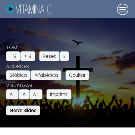
TOM
− ½
+ ½
Reset
♭
ACORDES
Silábica
Alfabética
Ocultar
VISUALIZAR
A−
A
A+
Imprimir
Gerar Slides