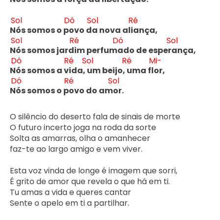
Sol
Dó
Sol
Ré
N
ós somos o p
ovo d
a nova ali
ança,

Sol
Ré
Dó
Sol
N
ós somos jard
im perfum
ado de esper
ança,

Dó
Ré
Sol
Ré
Mi-
N
ós somos a v
ida, 
um beijo, 
uma fl
or,

Dó
Ré
Sol
N
ós somos o p
ovo do am
or.
O silêncio do deserto fala de sinais de morte

O futuro incerto joga na roda da sorte

Solta as amarras, olha o amanhecer

faz-te ao largo amigo e vem viver.

Esta voz vinda de longe é imagem que sorri,

É grito de amor que revela o que há em ti.

Tu amas a vida e queres cantar

Sente o apelo em ti a partilhar.