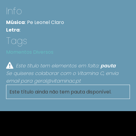
Info
Música
:
Pe Leonel Claro
Letra
:
Tags
Momentos Diversos
Este título tem elementos em falta:
pauta
Se quiseres colaborar com o Vitamina C, envia
email para
geral@vitaminac.pt
Este título ainda não tem pauta disponível.