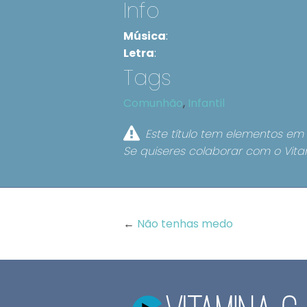
Info
Música
:
Letra
:
Tags
Comunhão
,
Infantil
Este título tem elementos em 
Se quiseres colaborar com o Vita
←
Não tenhas medo