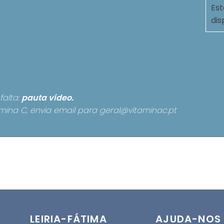
Est
dis
falta:
pauta
vídeo.
mina C, envia email para
geral@vitaminac.pt
LEIRIA-FÁTIMA
AJUDA-NOS