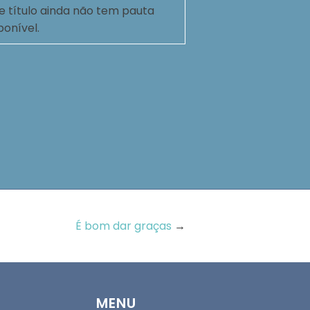
e título ainda não tem pauta
ponível.
É bom dar graças
→
MENU