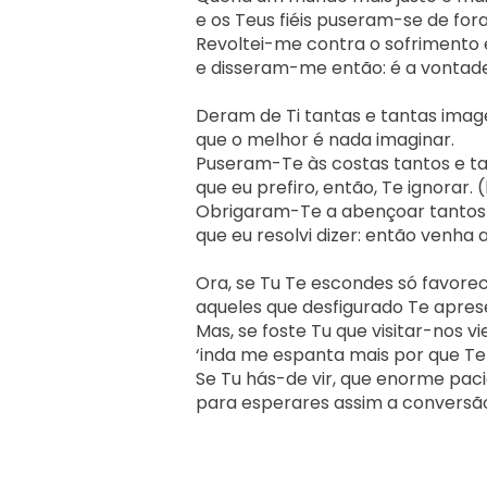
e os Teus fiéis puseram-se de fora.
Revoltei-me contra o sofrimento 
e disseram-me então: é a vontade
Deram de Ti tantas e tantas imag
que o melhor é nada imaginar.

Puseram-Te às costas tantos e ta
que eu prefiro, então, Te ignorar. (b
Obrigaram-Te a abençoar tantos 
que eu resolvi dizer: então venha a
Ora, se Tu Te escondes só favorec
aqueles que desfigurado Te apres
Mas, se foste Tu que visitar-nos vie
‘inda me espanta mais por que Te c
Se Tu hás-de vir, que enorme paci
para esperares assim a conversão 