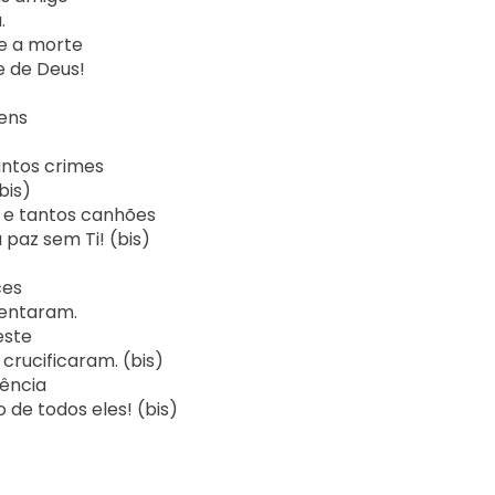


e a morte

 de Deus!

ens

ntos crimes

is)

e tantos canhões

 paz sem Ti! (bis)

es

entaram.

ste

rucificaram. (bis)

ência

de todos eles! (bis)
