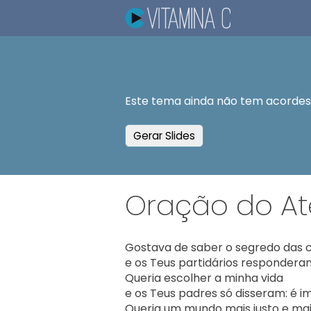
Este tema ainda não tem acordes.
Gerar Slides
Oração do A
Gostava de saber o segredo das c
e os Teus partidários responderam:
Queria escolher a minha vida

e os Teus padres só disseram: é im
Queria um mundo mais justo e mai