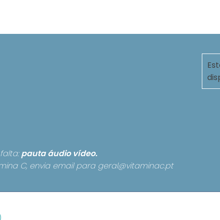
Est
dis
falta:
pauta
áudio
vídeo.
mina C, envia email para
geral@vitaminac.pt
)