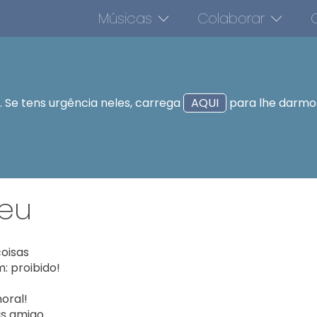
Músicas
Colaborar
O
 Se tens urgência neles, carrega
AQUI
para lhe darmos
teu
oisas

 proibido!

oral!

s amigo
