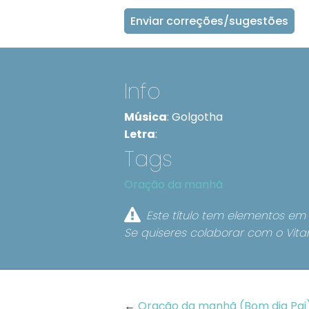
Enviar correções/sugestões
Info
Música
:
Golgotha
Letra
:
Tags
Oração da manhã
Este título tem elementos em 
Se quiseres colaborar com o Vita
←
Oração da manhã (Bom dia Pai