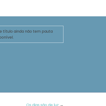
e título ainda não tem pauta
ponível.
Os dias são de luz
→