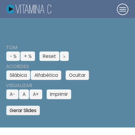
TOM
− ½
+ ½
Reset
♭
ACORDES
Silábica
Alfabética
Ocultar
VISUALIZAR
A−
A
A+
Imprimir
Gerar Slides