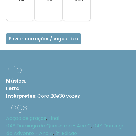
Enviar correções/sugestões
Info
Música
:
Letra
:
Intérpretes
:
Coro 20e30 vozes
Tags
Acção de graças
,
Final
04º Domingo da Quaresma - Ano C
,
04º Domingo
do Advento - Ano A
,
3ª Edição