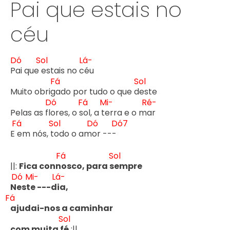
Pai que estais no
céu
Dó
Sol
Lá-
P
ai que 
estais no c
éu

Fá
Sol
Muito obrig
ado por tudo o que d
este

Dó
Fá
Mi-
Ré-
Pelas as fl
ores, o s
ol, a t
erra e o m
ar

Fá
Sol
Dó
Dó7
E 
em nós, t
odo o am
or ---
Fá
Sol
||: 
Fica conn
osco, para s
empre
Dó
Mi-
Lá-
N
est
e ---d
Fá
ajudai-nos a caminhar 

Sol
com muita f
é