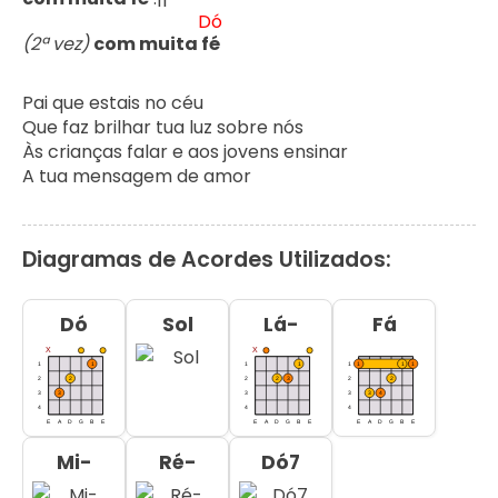
Dó
(2ª vez)
com muita f
é
Pai que estais no céu

Que faz brilhar tua luz sobre nós

Às crianças falar e aos jovens ensinar

A tua mensagem de amor
Diagramas de Acordes Utilizados:
Dó
Sol
Lá-
Fá
Mi-
Ré-
Dó7