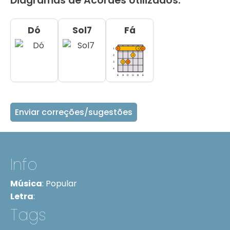
Diagramas de Acordes Utilizados:
Dó
Sol7
Fá
Enviar correções/sugestões
Info
Música
:
Popular
Letra
:
Tags