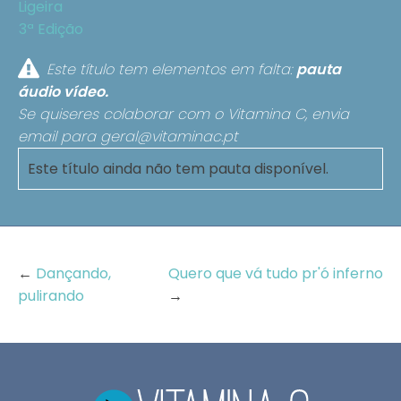
Ligeira
3ª Edição
Este título tem elementos em falta:
pauta
áudio
vídeo.
Se quiseres colaborar com o Vitamina C, envia
email para
geral@vitaminac.pt
Este título ainda não tem pauta disponível.
←
Dançando,
Quero que vá tudo pr'ó inferno
pulirando
→