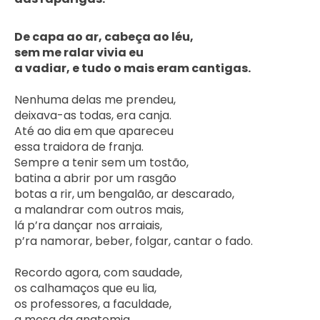
De capa ao ar, cabeça ao léu,

sem me ralar vivia eu

a vadiar, e tudo o mais eram cantigas.
Nenhuma delas me prendeu,

deixava-as todas, era canja.

Até ao dia em que apareceu

essa traidora de franja.

Sempre a tenir sem um tostão,

batina a abrir por um rasgão

botas a rir, um bengalão, ar descarado,

a malandrar com outros mais,

lá p’ra dançar nos arraiais,

p’ra namorar, beber, folgar, cantar o fado.

Recordo agora, com saudade,

os calhamaços que eu lia,

os professores, a faculdade,

a mesa da anatomia.
