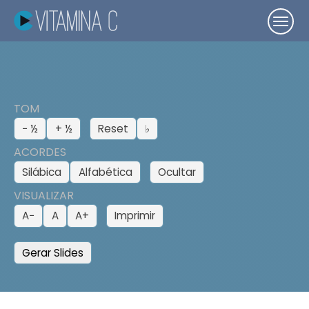
TOM
− ½
+ ½
Reset
♭
ACORDES
Silábica
Alfabética
Ocultar
VISUALIZAR
A−
A
A+
Imprimir
Gerar Slides