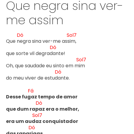
Que negra sina ver-
me assim
Dó
Sol7
Que n
egra sina ver-me ass
im,

Dó
que sorte vil degrad
ante!

Sol7
Oh, que saudade eu sinto em m
im

Dó
do meu viver de estud
ante.

Fá
Desse fug
az tempo de amor

Dó
que dum rap
az era o melhor,

Sol7
era um aud
az conquistador 

Dó
das rapar
igas.
