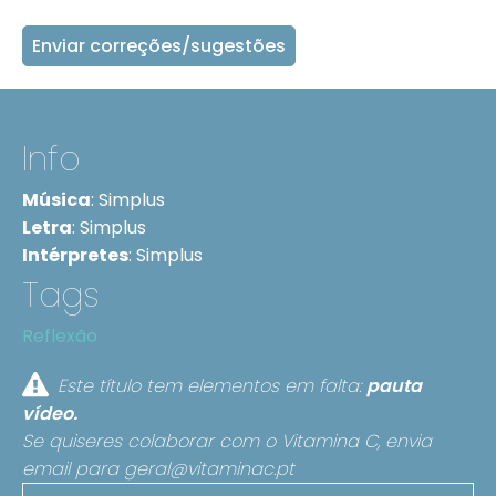
Enviar correções/sugestões
Info
Música
:
Simplus
Letra
:
Simplus
Intérpretes
:
Simplus
Tags
Reflexão
Este título tem elementos em falta:
pauta
vídeo.
Se quiseres colaborar com o Vitamina C, envia
email para
geral@vitaminac.pt