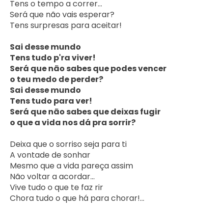
Tens o tempo a correr...

Será que não vais esperar?

Tens surpresas para aceitar!

Sai desse mundo

Tens tudo p'ra viver!

Será que não sabes que podes vencer

o teu medo de perder?

Sai desse mundo

Tens tudo para ver!

Será que não sabes que deixas fugir

o que a vida nos dá pra sorrir?
Deixa que o sorriso seja para ti

A vontade de sonhar

Mesmo que a vida pareça assim

Não voltar a acordar...

Vive tudo o que te faz rir

Chora tudo o que há para chorar!...    