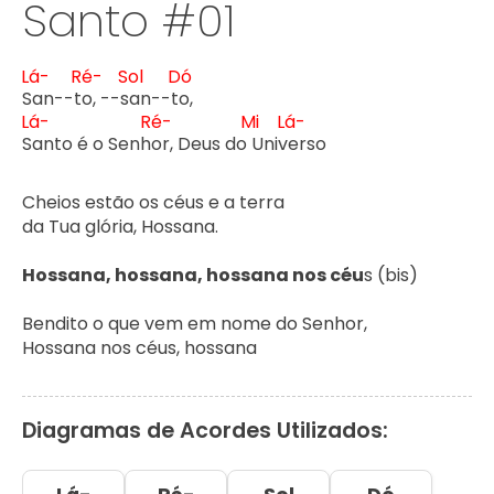
Santo #01
Lá-
Ré-
Sol
Dó
S
an--t
o, --s
an--t
o,

Lá-
Ré-
Mi
Lá-
S
anto é o Senh
or, Deus do 
Univ
erso

Cheios estão os céus e a terra

da Tua glória, Hossana.

Hossana, hossana, hossana nos céu
s (bis)

Bendito o que vem em nome do Senhor,

Hossana nos céus, hossana
Diagramas de Acordes Utilizados: