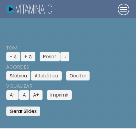
TOM
− ½
+ ½
Reset
♭
ACORDES
Silábica
Alfabética
Ocultar
VISUALIZAR
A−
A
A+
Imprimir
Gerar Slides