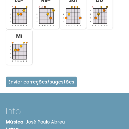
Lá-
Ré-
Sol
Dó
Mi
Enviar correções/sugestões
Info
Música
:
José Paulo Abreu