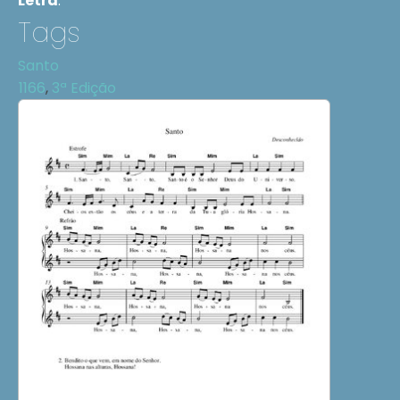
Letra
:
Tags
Santo
1166
,
3ª Edição