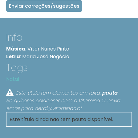
Enviar correções/sugestões
Info
Música
:
Vítor Nunes Pinto
Letra
:
Maria José Negócio
Tags
Natal
Este título tem elementos em falta:
pauta
Se quiseres colaborar com o Vitamina C, envia
email para
geral@vitaminac.pt
Este título ainda não tem pauta disponível.