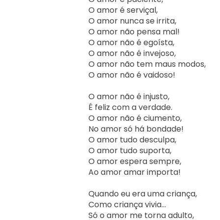
O amor é serviçal,

O amor nunca se irrita,

O amor não pensa mal!

O amor não é egoísta,

O amor não é invejoso,

O amor não tem maus modos,

O amor não é vaidoso!

O amor não é injusto,

É feliz com a verdade.

O amor não é ciumento,

No amor só há bondade!

O amor tudo desculpa,

O amor tudo suporta,

O amor espera sempre,

Ao amor amar importa!

Quando eu era uma criança,

Como criança vivia…

Só o amor me torna adulto,
