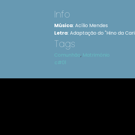
Info
Música
:
Acílio Mendes
Letra
:
Adaptação do "Hino da Car
Tags
Comunhão
,
Matrimónio
c#01