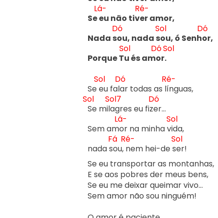
Lá-
Ré-
Se 
eu não tiv
er amor,

Dó
Sol
Dó
Nada s
ou, nada s
ou, ó Senh
or,

Sol
Dó
Sol
Porque T
u és am
or. 
Sol
Dó
Ré-
Se 
eu fal
ar todas as l
Sol
Sol7
Dó
Se mil
agres eu fiz
er…

Lá-
Sol
Sem am
or na minha v
ida,

Fá
Ré-
Sol
nada s
ou, 
nem hei-de s
er!

Se eu transportar as montanhas,

E se aos pobres der meus bens,

Se eu me deixar queimar vivo…

Sem amor não sou ninguém!

O amor é paciente,
