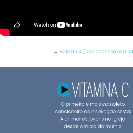
←
Vale mais (Não conheço este ch.
O primeiro e mais completo
cancioneiro de inspiração cristã.
A animar os jovens na Igreja
desde o início do milénio