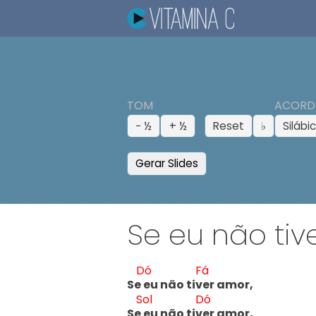
TOM
ACORD
− ½
+ ½
Reset
♭
Silábi
Gerar Slides
Se eu não tiv
Dó
Fá
Se 
eu não tiv
er amor,

Sol
Dó
Se 
eu não tiv
er amor,
