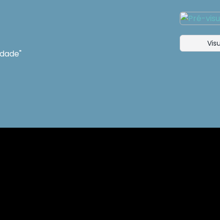
Visu
idade"