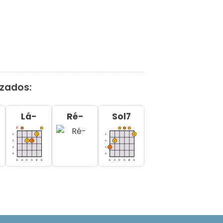
izados:
Lá-
Ré-
Sol7