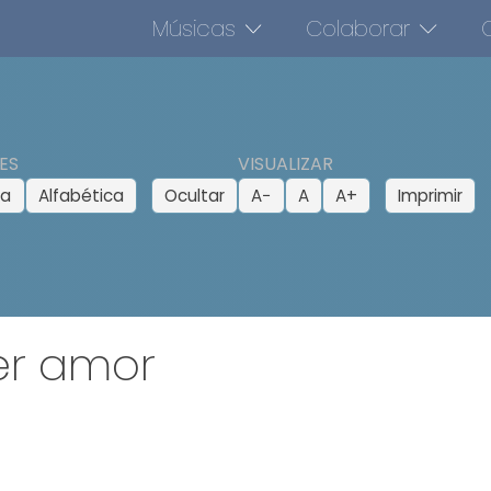
Músicas
Colaborar
O
ES
VISUALIZAR
ca
Alfabética
Ocultar
A−
A
A+
Imprimir
er amor