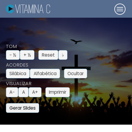
TOM
− ½
+ ½
Reset
♭
ACORDES
Silábica
Alfabética
Ocultar
VISUALIZAR
A−
A
A+
Imprimir
Gerar Slides