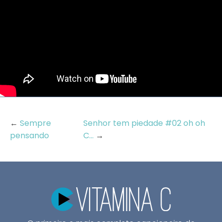
←
Sempre
Senhor tem piedade #02 oh oh
pensando
C...
→