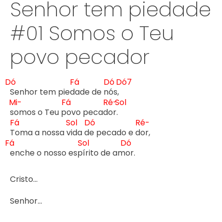
Senhor tem piedade
#01 Somos o Teu
povo pecador
Dó
Fá
Dó
Dó7
Senhor tem pied
ade de n
ós, 
Mi-
Fá
Ré-
Sol
s
omos o Teu p
ovo pecad
or. 
Fá
Sol
Dó
Ré-
T
oma a nossa v
ida d
e pecado e d
Fá
Sol
Dó
enche o nosso esp
írito de am
or.

Cristo...

Senhor...