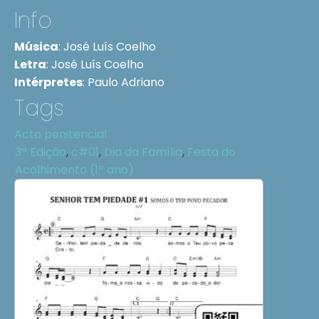
Info
Música
:
José Luís Coelho
Letra
:
José Luís Coelho
Intérpretes
:
Paulo Adriano
Tags
Acto penitencial
3ª Edição
,
c#01
,
Dia da Família
,
Festa do
Acolhimento (1º ano)