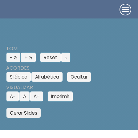
TOM
− ½
+ ½
Reset
♭
ACORDES
Silábica
Alfabética
Ocultar
VISUALIZAR
A−
A
A+
Imprimir
Gerar Slides