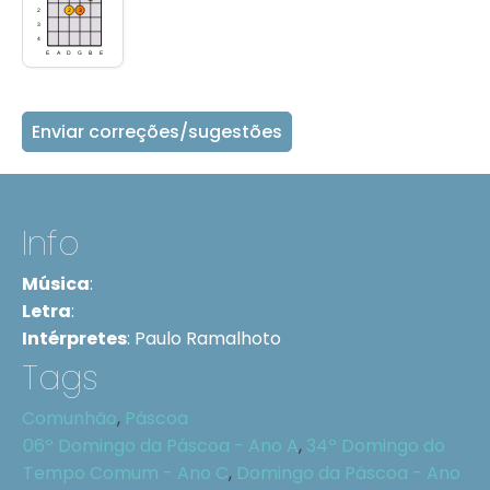
Enviar correções/sugestões
Info
Música
:
Letra
:
Intérpretes
:
Paulo Ramalhoto
Tags
Comunhão
,
Páscoa
06º Domingo da Páscoa - Ano A
,
34º Domingo do
Tempo Comum - Ano C
,
Domingo da Páscoa - Ano