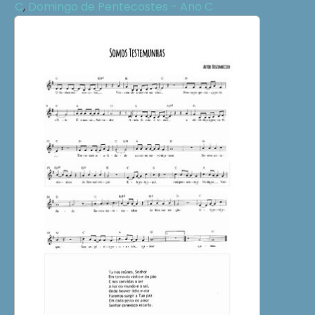
C
,
Domingo de Pentecostes - Ano C