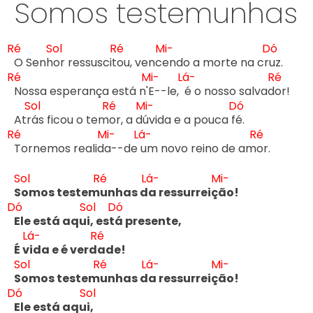
Somos testemunhas
Ré
Sol
Ré
Mi-
Dó
O Senh
or ressuscit
ou, venc
endo a morte na cr
Ré
Mi-
Lá-
Ré
Nossa esperança está n'
E--le,  
é o nosso salvad
or!

Sol
Ré
Mi-
Dó
Atr
ás ficou o tem
or, a d
úvida e a pouca f
Ré
Mi-
Lá-
Ré
Tornemos realid
a--de 
um novo reino de am
or.

Sol
Ré
Lá-
Mi-
S
omos testem
unhas d
a ressurreiç
ão!
Dó
Sol
Dó
Ele está aqu
i, est
á presente,

Lá-
Ré
É v
ida e é verd
ade!

Sol
Ré
Lá-
Mi-
S
omos testem
unhas d
a ressurreiç
Dó
Sol
Ele está aqu