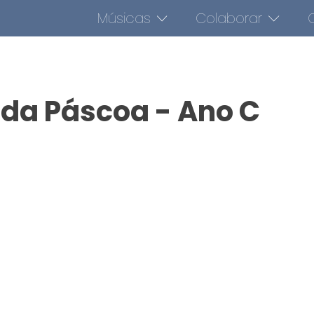
Músicas
Colaborar
O
da Páscoa - Ano C