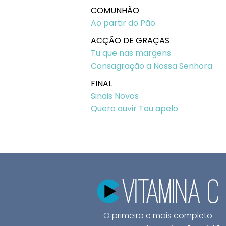
COMUNHÃO
Ao partir do Pão
ACÇÃO DE GRAÇAS
Tu que nas margens
Consagração a Nossa Senhora
FINAL
Sinais Novos
Quero ouvir Teu apelo
O primeiro e mais completo