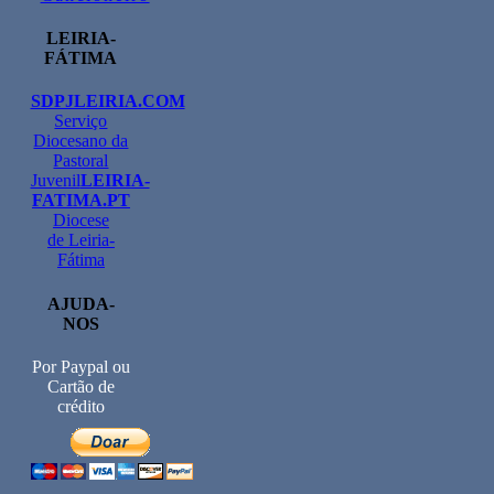
LEIRIA-
FÁTIMA
SDPJLEIRIA.COM
Serviço
Diocesano da
Pastoral
Juvenil
LEIRIA-
FATIMA.PT
Diocese
de Leiria-
Fátima
AJUDA-
NOS
Por Paypal ou
Cartão de
crédito