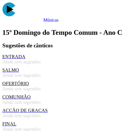
Músicas
15º Domingo do Tempo Comum - Ano C
Sugestões de cânticos
ENTRADA
Ainda sem sugestões
SALMO
Ainda sem sugestões
OFERTÓRIO
Ainda sem sugestões
COMUNHÃO
Ainda sem sugestões
ACÇÃO DE GRAÇAS
Ainda sem sugestões
FINAL
Ainda sem sugestões