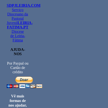
SDPJLEIRIA.COM
Serviço
Diocesano da
Pastoral
Juvenil
LEIRIA-
FATIMA.PT
Diocese
de Leiria-
Fátima
AJUDA-
NOS
Por Paypal ou
Cartão de
crédito
Vê mais
formas de
nos ajudar,