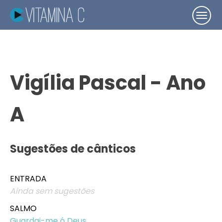
Vigília Pascal - Ano
A
Sugestões de cânticos
ENTRADA
Ainda sem sugestões
SALMO
Guardai-me ó Deus