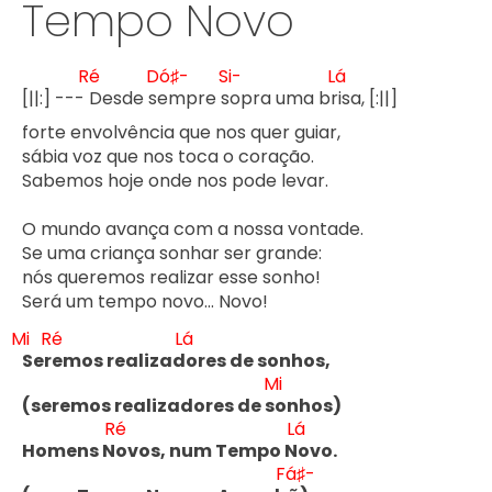
Tempo Novo
Ré
Dó♯-
Si-
Lá
[||:] --- 
Desde s
empre s
opra uma br
isa, [:||]

forte envolvência que nos quer guiar, 

sábia voz que nos toca o coração. 

Sabemos hoje onde nos pode levar.

O mundo avança com a nossa vontade. 

Se uma criança sonhar ser grande: 

nós queremos realizar esse sonho! 

Será um tempo novo... Novo!    

Mi
Ré
Lá
Ser
emos realizad
ores de sonhos, 

Mi
(seremos realizadores de s
onhos) 

Ré
Lá
Homens N
ovos, num Tempo N
ovo. 

Fá♯-