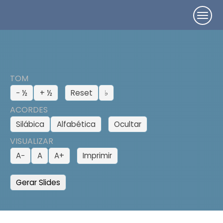
TOM
− ½
+ ½
Reset
♭
ACORDES
Silábica
Alfabética
Ocultar
VISUALIZAR
A−
A
A+
Imprimir
Gerar Slides