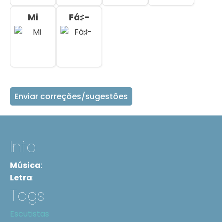
Mi
Fá♯-
Enviar correções/sugestões
Info
Música
:
Letra
:
Tags
Escutistas