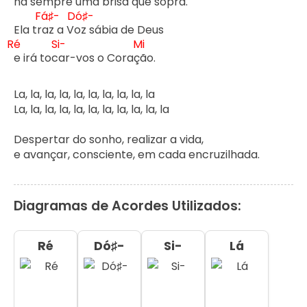
há sempre um
a brisa que s
opra. 

Fá♯-
Dó♯-
Ela tr
az a V
Ré
Si-
Mi
e irá toc
ar-vos o Coraç
ão.  

La, la, la, la, la, la, la, la, la, la 

La, la, la, la, la, la, la, la, la, la, la 

Despertar do sonho, realizar a vida,

e avançar, consciente, em cada encruzilhada.
Diagramas de Acordes Utilizados:
Ré
Dó♯-
Si-
Lá