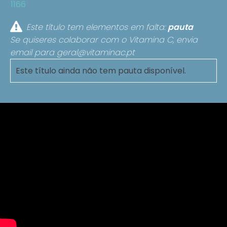
1166
Este título tem elementos em falta:
pauta
Se quiseres colaborar com o Vitamina C, envia
email para
geral@vitaminac.pt
Este título ainda não tem pauta disponível.