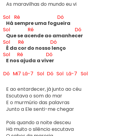
As mar
avilhas do m
undo eu vi

Sol
Ré
Dó
Há s
empre uma fogu
Sol
Ré
Dó
Que se ac
ende ao amanhec
Sol
Ré
Dó
É da c
or do nosso l
Sol
Ré
Dó
E nos 
ajuda a viv
er
Dó
Mi7
Lá-7
Sol
Dó
Sol
Lá-7
Sol
E ao entardecer, já junto ao céu

Escutava o som do mar

E o murmúrio das palavras

Junto a Ele senti-me chegar

Pois quando a noite desceu

Há muito o silêncio escutava

O sabor da maresia
