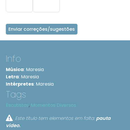
Enviar correções/sugestões
Info
Música
:
Maresia
Letra
:
Maresia
Intérpretes
:
Maresia
Tags
Escutistas
,
Momentos Diversos
Este título tem elementos em falta:
pauta
vídeo.