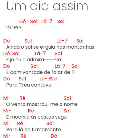
Um dia assim
Dó
Sol
Lá-7
Sol
INTRO 
Dó
Sol
Lá-7
Sol
Ainda o s
ol se erguia n
as mont
Dó
Sol
Lá-7
Sol
E já 
eu o adm
ira----v
Dó
Sol
Lá-7
Sol
E com vont
ade de fal
ar de T
Dó
Sol
Lá-7
Sol
Para T
i eu cant
ava 
Mi-
Ré
Sol
O vent
o mostrou-me o n
Mi-
Ré
Sol
E mochila 
às costas segu
Mi-
Ré
Sol
Para l
á do firmam
Mi-
Ré
Dó