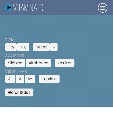
TOM
− ½
+ ½
Reset
♭
ACORDES
Silábica
Alfabética
Ocultar
VISUALIZAR
A−
A
A+
Imprimir
Gerar Slides