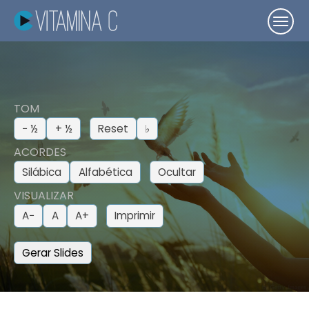
TOM
− ½
+ ½
Reset
♭
ACORDES
Silábica
Alfabética
Ocultar
VISUALIZAR
A−
A
A+
Imprimir
Gerar Slides