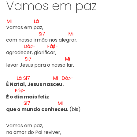
Vamos em paz
Mi
Lá
V
amos em p
az, 

Si7
Mi
com nosso irm
ão nos alegr
ar, 

Dó♯-
Fá♯-
agradec
er, glorific
ar, 

Si7
Mi
levar Jes
us para o nosso l
ar.

Lá
Si7
Mi
Dó♯-
É Nat
al,
 Jesus nasc
eu. 
Fá♯-
É o d
ia mais feliz 

Si7
Mi
que o m
undo conhec
eu.
 (bis)

Vamos em paz, 

no amor do Pai reviver, 
