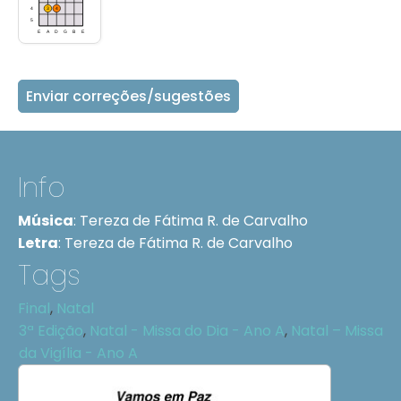
Enviar correções/sugestões
Info
Música
:
Tereza de Fátima R. de Carvalho
Letra
:
Tereza de Fátima R. de Carvalho
Tags
Final
,
Natal
3ª Edição
,
Natal - Missa do Dia - Ano A
,
Natal – Missa
da Vigília - Ano A